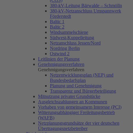
(CGS)
380-kV-Leitung Bärwalde – Schmölln
380-kV-Netzanschluss Umspannwerk
Förderstedt
Baltic 1
Baltic 2
Windsammelschiene
Südwest-Kuppelleitung
Netzanschluss Jessen/Nord
Nordring Berlin
Ostwind 2
Leitlinien der Planung
Genehmigungsverfahren
Genehmigungsverfahren
Netzentwicklungsplan (NEP) und
Bundesbedarfsplan
Planung und Genehmigung
Transparenz und Bürgerbeteiligung
Mitnutzung privater Grundstücke
Ausgleichszahlungen an Kommunen
Vorhaben von gemeinsamem Interesse (PCI)
Witterungsabhängiger Freileitungsbetrieb
(WAFB)
Netzplanungsgrundsätze der vier deutschen
Übertragungsnetzbetreiber