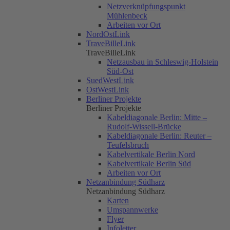
Netzverknüpfungspunkt
Mühlenbeck
Arbeiten vor Ort
NordOstLink
TraveBilleLink
TraveBilleLink
Netzausbau in Schleswig-Holstein
Süd-Ost
SuedWestLink
OstWestLink
Berliner Projekte
Berliner Projekte
Kabeldiagonale Berlin: Mitte –
Rudolf-Wissell-Brücke
Kabeldiagonale Berlin: Reuter –
Teufelsbruch
Kabelvertikale Berlin Nord
Kabelvertikale Berlin Süd
Arbeiten vor Ort
Netzanbindung Südharz
Netzanbindung Südharz
Karten
Umspannwerke
Flyer
Infoletter