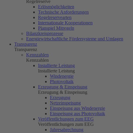
Regelreserve
Erlösmöglichkeiten
Technische Anforderungen
Regelreservearten
Internationale Kooperationen
Planspiel Mitregeln
Bilanzkreisprozesse
Energiewirtschaftliche Fördersysteme und Umlagen
Transparenz
Transparenz
Kennzahlen
Kennzahlen
Installierte Leistung
Installierte Leistung
Windenergie
Photovoltaik
Erzeugung & Einspeisung
Erzeugung & Einspeisung
Erzeugung
Netzeinspeisung
Einspeisung aus Windenergie
Einspeisung aus Photovoltaik
Veröffentlichungen zum EEG
Veröffentlichungen zum EEG
Jahresabrechnung