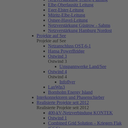
Elbe-Oberlausitz Leitung
Eger-Elster-Leitung
Müritz-Elbe-Leitung
Ostsee-Havel-Leitung
Netzverstärkung Güstrow - Sahms
Netzverstärkung Hamburg Nordost
Projekte auf See
Projekte auf See
Netzanschluss OST-6-1
Hansa PowerBridge
Ostwind 3
Ostwind 3
Umspannwerke Land/See
Ostwind 4
Ostwind 4
Infoflyer
LanWin3
Bornholm Energy Island
Interkonnektoren und Phasenschieber
Realisierte Projekte seit 2012
Realisierte Projekte seit 2012
400-kV-Netzverbindung KONTEK
Ostwind 1
Combined Grid Solution – Kriegers Flak