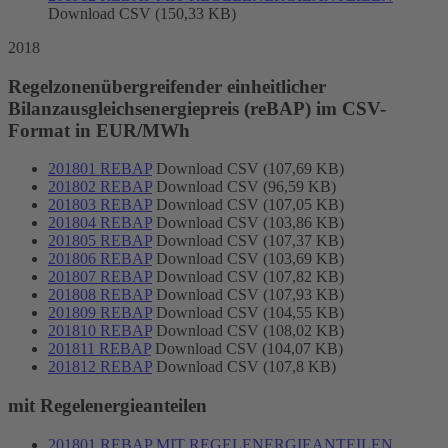
Download CSV (150,33 KB)
2018
Regelzonenübergreifender einheitlicher
Bilanzausgleichsenergiepreis (reBAP) im CSV-
Format in EUR/MWh
201801 REBAP
Download CSV (107,69 KB)
201802 REBAP
Download CSV (96,59 KB)
201803 REBAP
Download CSV (107,05 KB)
201804 REBAP
Download CSV (103,86 KB)
201805 REBAP
Download CSV (107,37 KB)
201806 REBAP
Download CSV (103,69 KB)
201807 REBAP
Download CSV (107,82 KB)
201808 REBAP
Download CSV (107,93 KB)
201809 REBAP
Download CSV (104,55 KB)
201810 REBAP
Download CSV (108,02 KB)
201811 REBAP
Download CSV (104,07 KB)
201812 REBAP
Download CSV (107,8 KB)
mit Regelenergieanteilen
201801 REBAP MIT REGELENERGIEANTEILEN