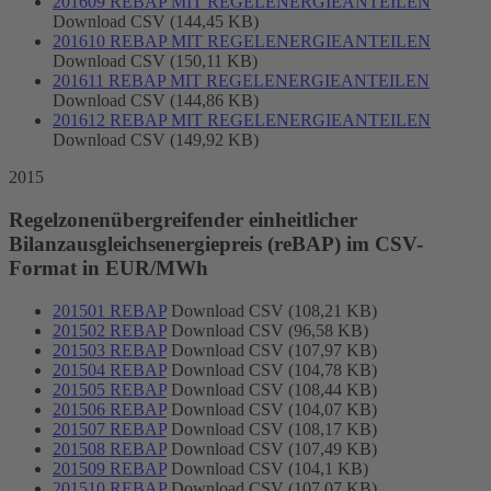
201609 REBAP MIT REGELENERGIEANTEILEN
Download CSV (144,45 KB)
201610 REBAP MIT REGELENERGIEANTEILEN
Download CSV (150,11 KB)
201611 REBAP MIT REGELENERGIEANTEILEN
Download CSV (144,86 KB)
201612 REBAP MIT REGELENERGIEANTEILEN
Download CSV (149,92 KB)
2015
Regelzonenübergreifender einheitlicher
Bilanzausgleichsenergiepreis (reBAP) im CSV-
Format in EUR/MWh
201501 REBAP
Download CSV (108,21 KB)
201502 REBAP
Download CSV (96,58 KB)
201503 REBAP
Download CSV (107,97 KB)
201504 REBAP
Download CSV (104,78 KB)
201505 REBAP
Download CSV (108,44 KB)
201506 REBAP
Download CSV (104,07 KB)
201507 REBAP
Download CSV (108,17 KB)
201508 REBAP
Download CSV (107,49 KB)
201509 REBAP
Download CSV (104,1 KB)
201510 REBAP
Download CSV (107,07 KB)