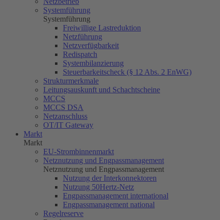
Netzbetrieb
Systemführung
Systemführung
Freiwillige Lastreduktion
Netzführung
Netzverfügbarkeit
Redispatch
Systembilanzierung
Steuerbarkeitscheck (§ 12 Abs. 2 EnWG)
Strukturmerkmale
Leitungsauskunft und Schachtscheine
MCCS
MCCS DSA
Netzanschluss
OT/IT Gateway
Markt
Markt
EU-Strombinnenmarkt
Netznutzung und Engpassmanagement
Netznutzung und Engpassmanagement
Nutzung der Interkonnektoren
Nutzung
50Hertz
-Netz
Engpassmanagement international
Engpassmanagement national
Regelreserve