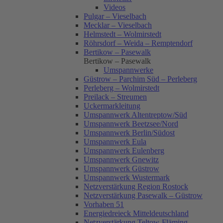
Videos
Pulgar – Vieselbach
Mecklar – Vieselbach
Helmstedt – Wolmirstedt
Röhrsdorf – Weida – Remptendorf
Bertikow – Pasewalk
Bertikow – Pasewalk
Umspannwerke
Güstrow – Parchim Süd – Perleberg
Perleberg – Wolmirstedt
Preilack – Streumen
Uckermarkleitung
Umspannwerk Altentreptow/Süd
Umspannwerk Beetzsee/Nord
Umspannwerk Berlin/Südost
Umspannwerk Eula
Umspannwerk Eulenberg
Umspannwerk Gnewitz
Umspannwerk Güstrow
Umspannwerk Wustermark
Netzverstärkung Region Rostock
Netzverstärkung Pasewalk – Güstrow
Vorhaben 51
Energiedreieck Mitteldeutschland
Netzverstärkung Teltow-Fläming