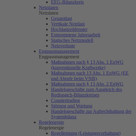
EEG-Bilanzkreis
Netzdaten
Netzdaten
Gesamtlast
Vertikale Netzlast
Hochlastzeitfenster
Entnommene Jahresarbeit
Statisches Netzmodell
Netzverluste
Engpassmanagement
Engpassmanagement
Maßnahmen nach § 13 Abs. 1 EnWG
(konventionelle Kraftwerke)
Maßnahmen nach 13 Abs. 1 EnWG (EE
und Abrufe beim VNB)
Maßnahmen nach § 13 Abs. 2 EnWG
Handelsgeschäfte zum Ausgleich des
Redispatch-Bilanzkreises
Countertrading
Störung und Wartung
Handelsgeschäfte zur Aufrechthaltung der
Systembilanz
Regelenergie
Regelenergie
Regelleistung (Leistungsvorhaltung)