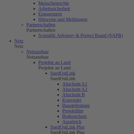
Menschenrechte
Arbeitssicherheit
Engagement
Hinweise und Meldungen
Partnerschaften
Partnerschaften
Scientific Advisory & Project Board (SAPB)
Netz
Netz
Netzausbau
Netzausbau
Projekte an Land
Projekte an Land
SuedOstLink
SuedOstLink
Abschnitt A1
Abschnitt A2
Abschnitt B
Konverter
Baustellentage
Projektfilm
Bodenschutz
Ausgleich
SuedOstLink Plus
SuedOstLink Plus