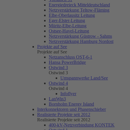
Energiedreieck Mitteldeutschland
Netzverstärkung Teltow-Fläming
Elbe-Oberlausitz Leitung
Eger-Elster-Leitung
Müritz-Elbe-Leitung
Ostsee-Havel-Leitung
Netzverstärkung Güstrow - Sahms
Netzverstärkung Hamburg Nordost
Projekte auf See
Projekte auf See
Netzanschluss OST-6-1
Hansa PowerBridge
Ostwind 3
Ostwind 3
Umspannwerke Land/See
Ostwind 4
Ostwind 4
Infoflyer
LanWin3
Bornholm Energy Island
Interkonnektoren und Phasenschieber
Realisierte Projekte seit 2012
Realisierte Projekte seit 2012
400-kV-Netzverbindung KONTEK