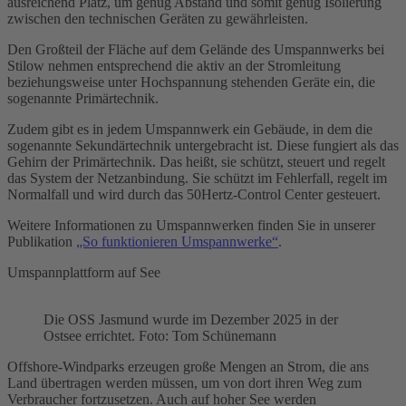
ausreichend Platz, um genug Abstand und somit genug Isolierung
zwischen den technischen Geräten zu gewährleisten.
Den Großteil der Fläche auf dem Gelände des Umspannwerks bei
Stilow nehmen entsprechend die aktiv an der Stromleitung
beziehungsweise unter
Hochspannung
stehenden Geräte ein, die
sogenannte Primärtechnik.
Zudem gibt es in jedem Umspannwerk ein Gebäude, in dem die
sogenannte Sekundärtechnik untergebracht ist. Diese fungiert als das
Gehirn der Primärtechnik. Das heißt, sie schützt, steuert und regelt
das System der Netzanbindung. Sie schützt im Fehlerfall, regelt im
Normalfall und wird durch das 50Hertz-Control Center gesteuert.
Weitere Informationen zu Umspannwerken finden Sie in unserer
Publikation
„So funktionieren Umspannwerke“
.
Umspannplattform auf See
Die
OSS
Jasmund wurde im Dezember 2025 in der
Ostsee errichtet. Foto: Tom Schünemann
Offshore
-Windparks erzeugen große Mengen an Strom, die ans
Land übertragen werden müssen, um von dort ihren Weg zum
Verbraucher fortzusetzen. Auch auf hoher See werden