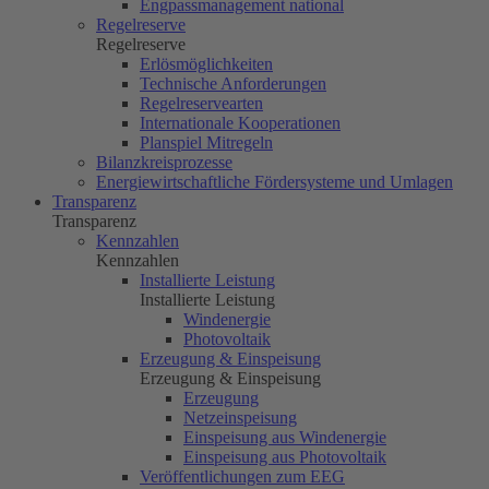
Engpassmanagement national
Regelreserve
Regelreserve
Erlösmöglichkeiten
Technische Anforderungen
Regelreservearten
Internationale Kooperationen
Planspiel Mitregeln
Bilanzkreisprozesse
Energiewirtschaftliche Fördersysteme und Umlagen
Transparenz
Transparenz
Kennzahlen
Kennzahlen
Installierte Leistung
Installierte Leistung
Windenergie
Photovoltaik
Erzeugung & Einspeisung
Erzeugung & Einspeisung
Erzeugung
Netzeinspeisung
Einspeisung aus Windenergie
Einspeisung aus Photovoltaik
Veröffentlichungen zum EEG