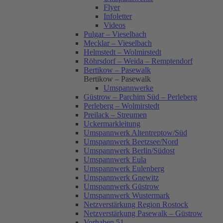
Flyer
Infoletter
Videos
Pulgar – Vieselbach
Mecklar – Vieselbach
Helmstedt – Wolmirstedt
Röhrsdorf – Weida – Remptendorf
Bertikow – Pasewalk
Bertikow – Pasewalk
Umspannwerke
Güstrow – Parchim Süd – Perleberg
Perleberg – Wolmirstedt
Preilack – Streumen
Uckermarkleitung
Umspannwerk Altentreptow/Süd
Umspannwerk Beetzsee/Nord
Umspannwerk Berlin/Südost
Umspannwerk Eula
Umspannwerk Eulenberg
Umspannwerk Gnewitz
Umspannwerk Güstrow
Umspannwerk Wustermark
Netzverstärkung Region Rostock
Netzverstärkung Pasewalk – Güstrow
Vorhaben 51