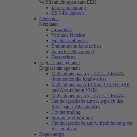
Veröffentlichungen zum EEG
Jahresabrechnung
EEG-Bilanzkreis
Netzdaten
Netzdaten
Gesamtlast
Vertikale Netzlast
Hochlastzeitfenster
Entnommene Jahresarbeit
Statisches Netzmodell
Netzverluste
Engpassmanagement
Engpassmanagement
Maßnahmen nach § 13 Abs. 1 EnWG
(konventionelle Kraftwerke)
Maßnahmen nach 13 Abs. 1 EnWG (EE
und Abrufe beim VNB)
Maßnahmen nach § 13 Abs. 2 EnWG
Handelsgeschäfte zum Ausgleich des
Redispatch-Bilanzkreises
Countertrading
Störung und Wartung
Handelsgeschäfte zur Aufrechthaltung der
Systembilanz
Regelenergie