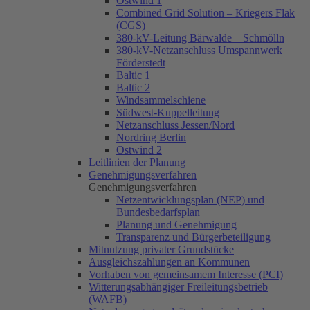
Ostwind 1
Combined Grid Solution – Kriegers Flak
(CGS)
380-kV-Leitung Bärwalde – Schmölln
380-kV-Netzanschluss Umspannwerk
Förderstedt
Baltic 1
Baltic 2
Windsammelschiene
Südwest-Kuppelleitung
Netzanschluss Jessen/Nord
Nordring Berlin
Ostwind 2
Leitlinien der Planung
Genehmigungsverfahren
Genehmigungsverfahren
Netzentwicklungsplan (NEP) und
Bundesbedarfsplan
Planung und Genehmigung
Transparenz und Bürgerbeteiligung
Mitnutzung privater Grundstücke
Ausgleichszahlungen an Kommunen
Vorhaben von gemeinsamem Interesse (PCI)
Witterungsabhängiger Freileitungsbetrieb
(WAFB)