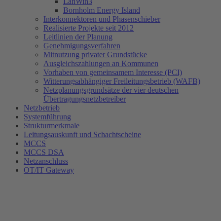
LanWin3
Bornholm Energy Island
Interkonnektoren und Phasenschieber
Realisierte Projekte seit 2012
Leitlinien der Planung
Genehmigungsverfahren
Mitnutzung privater Grundstücke
Ausgleichszahlungen an Kommunen
Vorhaben von gemeinsamem Interesse (PCI)
Witterungsabhängiger Freileitungsbetrieb (WAFB)
Netzplanungsgrundsätze der vier deutschen
Übertragungsnetzbetreiber
Netzbetrieb
Systemführung
Strukturmerkmale
Leitungsauskunft und Schachtscheine
MCCS
MCCS DSA
Netzanschluss
OT/IT Gateway