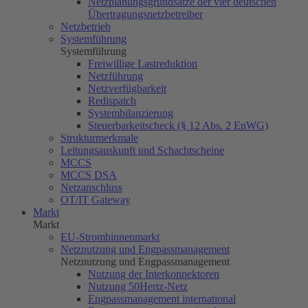
Netzplanungsgrundsätze der vier deutschen
Übertragungsnetzbetreiber
Netzbetrieb
Systemführung
Systemführung
Freiwillige Lastreduktion
Netzführung
Netzverfügbarkeit
Redispatch
Systembilanzierung
Steuerbarkeitscheck (§ 12 Abs. 2 EnWG)
Strukturmerkmale
Leitungsauskunft und Schachtscheine
MCCS
MCCS DSA
Netzanschluss
OT/IT Gateway
Markt
Markt
EU-Strombinnenmarkt
Netznutzung und Engpassmanagement
Netznutzung und Engpassmanagement
Nutzung der Interkonnektoren
Nutzung
50Hertz
-Netz
Engpassmanagement international