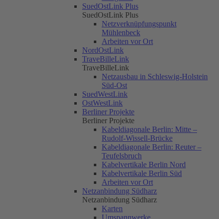
SuedOstLink Plus
SuedOstLink Plus
Netzverknüpfungspunkt
Mühlenbeck
Arbeiten vor Ort
NordOstLink
TraveBilleLink
TraveBilleLink
Netzausbau in Schleswig-Holstein
Süd-Ost
SuedWestLink
OstWestLink
Berliner Projekte
Berliner Projekte
Kabeldiagonale Berlin: Mitte –
Rudolf-Wissell-Brücke
Kabeldiagonale Berlin: Reuter –
Teufelsbruch
Kabelvertikale Berlin Nord
Kabelvertikale Berlin Süd
Arbeiten vor Ort
Netzanbindung Südharz
Netzanbindung Südharz
Karten
Umspannwerke