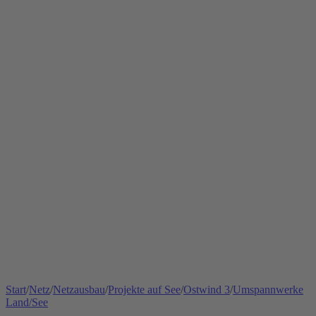
Start
/
Netz
/
Netzausbau
/
Projekte auf See
/
Ostwind 3
/
Umspannwerke
Land/See