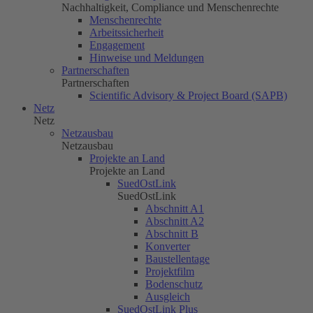
Nachhaltigkeit, Compliance und Menschenrechte
Menschenrechte
Arbeitssicherheit
Engagement
Hinweise und Meldungen
Partnerschaften
Partnerschaften
Scientific Advisory & Project Board (SAPB)
Netz
Netz
Netzausbau
Netzausbau
Projekte an Land
Projekte an Land
SuedOstLink
SuedOstLink
Abschnitt A1
Abschnitt A2
Abschnitt B
Konverter
Baustellentage
Projektfilm
Bodenschutz
Ausgleich
SuedOstLink Plus