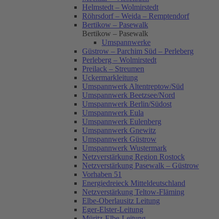
Helmstedt – Wolmirstedt
Röhrsdorf – Weida – Remptendorf
Bertikow – Pasewalk
Bertikow – Pasewalk
Umspannwerke
Güstrow – Parchim Süd – Perleberg
Perleberg – Wolmirstedt
Preilack – Streumen
Uckermarkleitung
Umspannwerk Altentreptow/Süd
Umspannwerk Beetzsee/Nord
Umspannwerk Berlin/Südost
Umspannwerk Eula
Umspannwerk Eulenberg
Umspannwerk Gnewitz
Umspannwerk Güstrow
Umspannwerk Wustermark
Netzverstärkung Region Rostock
Netzverstärkung Pasewalk – Güstrow
Vorhaben 51
Energiedreieck Mitteldeutschland
Netzverstärkung Teltow-Fläming
Elbe-Oberlausitz Leitung
Eger-Elster-Leitung
Müritz-Elbe-Leitung