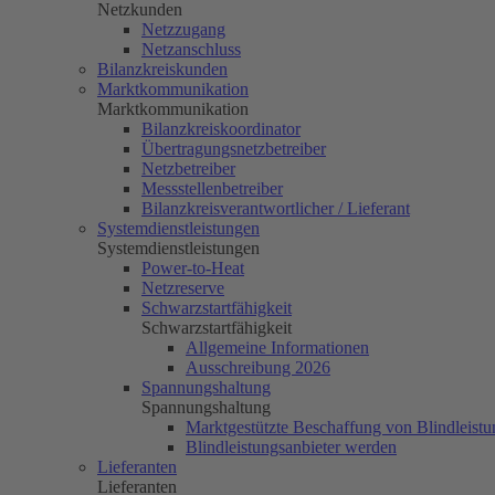
Netzkunden
Netzzugang
Netzanschluss
Bilanzkreiskunden
Marktkommunikation
Marktkommunikation
Bilanzkreiskoordinator
Übertragungsnetzbetreiber
Netzbetreiber
Messstellenbetreiber
Bilanzkreisverantwortlicher / Lieferant
Systemdienstleistungen
Systemdienstleistungen
Power-to-Heat
Netzreserve
Schwarzstartfähigkeit
Schwarzstartfähigkeit
Allgemeine Informationen
Ausschreibung 2026
Spannungshaltung
Spannungshaltung
Marktgestützte Beschaffung von Blindleistu
Blindleistungsanbieter werden
Lieferanten
Lieferanten