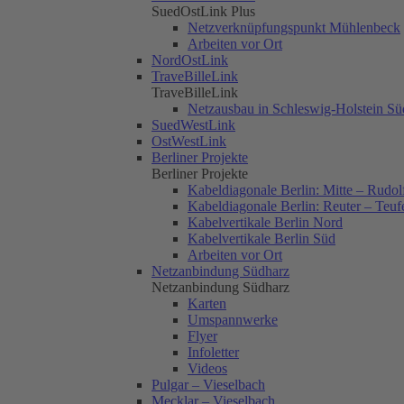
SuedOstLink Plus
Netzverknüpfungspunkt Mühlenbeck
Arbeiten vor Ort
NordOstLink
TraveBilleLink
TraveBilleLink
Netzausbau in Schleswig-Holstein Sü
SuedWestLink
OstWestLink
Berliner Projekte
Berliner Projekte
Kabeldiagonale Berlin: Mitte – Rudol
Kabeldiagonale Berlin: Reuter – Teuf
Kabelvertikale Berlin Nord
Kabelvertikale Berlin Süd
Arbeiten vor Ort
Netzanbindung Südharz
Netzanbindung Südharz
Karten
Umspannwerke
Flyer
Infoletter
Videos
Pulgar – Vieselbach
Mecklar – Vieselbach