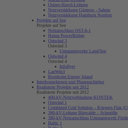
Ostsee-Havel-Leitung
Netzverstärkung Güstrow - Sahms
Netzverstärkung Hamburg Nordost
Projekte auf See
Projekte auf See
Netzanschluss OST-6-1
Hansa PowerBridge
Ostwind 3
Ostwind 3
Umspannwerke Land/See
Ostwind 4
Ostwind 4
Infoflyer
LanWin3
Bornholm Energy Island
Interkonnektoren und Phasenschieber
Realisierte Projekte seit 2012
Realisierte Projekte seit 2012
400-kV-Netzverbindung KONTEK
Ostwind 1
Combined Grid Solution – Kriegers Flak (
380-kV-Leitung Bärwalde – Schmölln
380-kV-Netzanschluss Umspannwerk Förder
Baltic 1