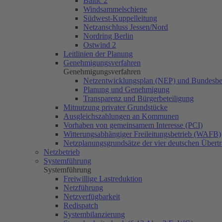
Baltic 2
Windsammelschiene
Südwest-Kuppelleitung
Netzanschluss Jessen/Nord
Nordring Berlin
Ostwind 2
Leitlinien der Planung
Genehmigungsverfahren
Genehmigungsverfahren
Netzentwicklungsplan (NEP) und Bundesbe
Planung und Genehmigung
Transparenz und Bürgerbeteiligung
Mitnutzung privater Grundstücke
Ausgleichszahlungen an Kommunen
Vorhaben von gemeinsamem Interesse (PCI)
Witterungsabhängiger Freileitungsbetrieb (WAFB)
Netzplanungsgrundsätze der vier deutschen Übertr
Netzbetrieb
Systemführung
Systemführung
Freiwillige Lastreduktion
Netzführung
Netzverfügbarkeit
Redispatch
Systembilanzierung