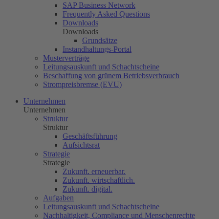
SAP Business Network
Frequently Asked Questions
Downloads
Downloads
Grundsätze
Instandhaltungs-Portal
Musterverträge
Leitungsauskunft und Schachtscheine
Beschaffung von grünem Betriebsverbrauch
Strompreisbremse (EVU)
Unternehmen
Unternehmen
Struktur
Struktur
Geschäftsführung
Aufsichtsrat
Strategie
Strategie
Zukunft. erneuerbar.
Zukunft. wirtschaftlich.
Zukunft. digital.
Aufgaben
Leitungsauskunft und Schachtscheine
Nachhaltigkeit, Compliance und Menschenrechte