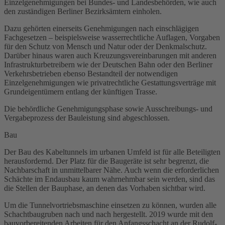
Einzelgenehmigungen bei Bundes- und Landesbehörden, wie auch
den zuständigen Berliner Bezirksämtern einholen.
Dazu gehörten einerseits Genehmigungen nach einschlägigen
Fachgesetzen – beispielsweise wasserrechtliche Auflagen, Vorgaben
für den Schutz von Mensch und Natur oder der Denkmalschutz.
Darüber hinaus waren auch Kreuzungsvereinbarungen mit anderen
Infrastrukturbetreibern wie der Deutschen Bahn oder den Berliner
Verkehrsbetrieben ebenso Bestandteil der notwendigen
Einzelgenehmigungen wie privatrechtliche Gestattungsverträge mit
Grundeigentümern entlang der künftigen
Trasse
.
Die behördliche Genehmigungsphase sowie Ausschreibungs- und
Vergabeprozess der Bauleistung sind abgeschlossen.
Bau
Der Bau des Kabeltunnels im urbanen Umfeld ist für alle Beteiligten
herausfordernd. Der Platz für die Baugeräte ist sehr begrenzt, die
Nachbarschaft in unmittelbarer Nähe. Auch wenn die erforderlichen
Schächte im Endausbau kaum wahrnehmbar sein werden, sind das
die Stellen der Bauphase, an denen das Vorhaben sichtbar wird.
Um die Tunnelvortriebsmaschine einsetzen zu können, wurden alle
Schachtbaugruben nach und nach hergestellt. 2019 wurde mit den
bauvorbereitenden Arbeiten für den Anfangsschacht an der Rudolf-