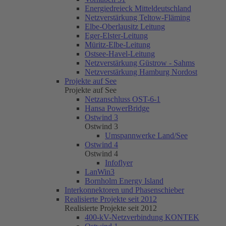
Energiedreieck Mitteldeutschland
Netzverstärkung Teltow-Fläming
Elbe-Oberlausitz Leitung
Eger-Elster-Leitung
Müritz-Elbe-Leitung
Ostsee-Havel-Leitung
Netzverstärkung Güstrow - Sahms
Netzverstärkung Hamburg Nordost
Projekte auf See
Projekte auf See
Netzanschluss OST-6-1
Hansa PowerBridge
Ostwind 3
Ostwind 3
Umspannwerke Land/See
Ostwind 4
Ostwind 4
Infoflyer
LanWin3
Bornholm Energy Island
Interkonnektoren und Phasenschieber
Realisierte Projekte seit 2012
Realisierte Projekte seit 2012
400-kV-Netzverbindung KONTEK