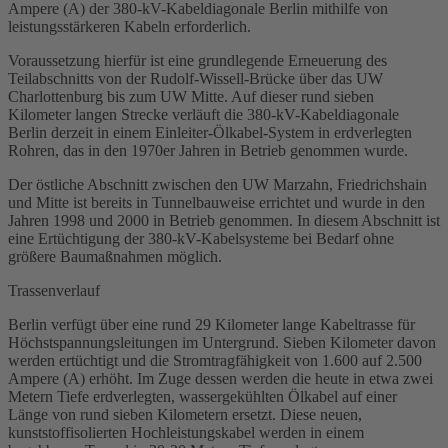
Ampere (A) der 380-kV-Kabeldiagonale Berlin mithilfe von
leistungsstärkeren Kabeln erforderlich.
Voraussetzung hierfür ist eine grundlegende Erneuerung des
Teilabschnitts von der Rudolf-Wissell-Brücke über das UW
Charlottenburg bis zum UW Mitte. Auf dieser rund sieben
Kilometer langen Strecke verläuft die 380-kV-Kabeldiagonale
Berlin derzeit in einem Einleiter-Ölkabel-System in erdverlegten
Rohren, das in den 1970er Jahren in Betrieb genommen wurde.
Der östliche Abschnitt zwischen den UW Marzahn, Friedrichshain
und Mitte ist bereits in Tunnelbauweise errichtet und wurde in den
Jahren 1998 und 2000 in Betrieb genommen. In diesem Abschnitt ist
eine Ertüchtigung der 380-kV-Kabelsysteme bei Bedarf ohne
größere Baumaßnahmen möglich.
Trassenverlauf
Berlin verfügt über eine rund 29 Kilometer lange Kabeltrasse für
Höchstspannungsleitungen im Untergrund. Sieben Kilometer davon
werden ertüchtigt und die Stromtragfähigkeit von 1.600 auf 2.500
Ampere (A) erhöht. Im Zuge dessen werden die heute in etwa zwei
Metern Tiefe erdverlegten, wassergekühlten Ölkabel auf einer
Länge von rund sieben Kilometern ersetzt. Diese neuen,
kunststoffisolierten Hochleistungskabel werden in einem