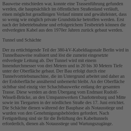
Bauweise entschieden war, konnte eine Trassenführung gefunden
werden, die hauptsächlich im öffentlichen Straßenland verläuft,
einen möglichst geradlinigen Verlauf nimmt und gewährleistet, dass
so wenig wie möglich private Grundstücke betroffen werden. Erst
nach der Inbetriebnahme und erfolgreichem Testbetrieb können die
erdverlegten Kabel aus den 1970er Jahren zurück gebaut werden.
Tunnel und Schächte
Der zu ertüchtigende Teil der 380-
kV
-Kabeldiagonale Berlin wird in
Tunnelbauweise realisiert und löst die zumeist eingesetzte
erdverlegte Leitung ab. Der Tunnel wird mit einem
Innendurchmesser von drei Metern und in 20 bis 30 Metern Tiefe
unter der Oberfläche gebaut. Der Bau erfolgt durch eine
Tunnelvortriebsmaschine, die im Untergrund arbeitet und daher an
der Erdoberfläche annähernd unbemerkt bleibt. An der Oberfläche
sichtbar sind einzig vier Schachtbauwerke entlang der gesamten
Trasse
. Diese werden an dem Übergang vom Endmast Rudolf-
Wissell-Brücke, an den Umspannwerken Charlottenburg und Mitte
sowie im Tiergarten in der nördlichen Straße des 17. Juni errichtet.
Die Schächte dienen während der Bauphase als Notausstiege und
wurden von den Genehmigungsbehörden gefordert. Nach
Fertigstellung sind sie für die Belüftung des Kabeltunnels
erforderlich, dienen als Notausstiege und Wartungszugänge.