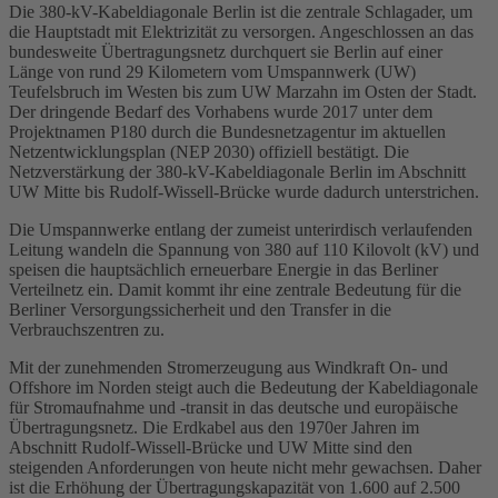
Die 380-
kV
-Kabeldiagonale Berlin ist die zentrale Schlagader, um
die Hauptstadt mit Elektrizität zu versorgen. Angeschlossen an das
bundesweite Übertragungsnetz durchquert sie Berlin auf einer
Länge von rund 29 Kilometern vom
Umspannwerk
(
UW
)
Teufelsbruch im Westen bis zum UW Marzahn im Osten der Stadt.
Der dringende Bedarf des Vorhabens wurde 2017 unter dem
Projektnamen P180 durch die
Bundesnetzagentur
im aktuellen
Netzentwicklungsplan
(
NEP
2030) offiziell bestätigt. Die
Netzverstärkung der 380-kV-Kabeldiagonale Berlin im Abschnitt
UW Mitte bis Rudolf-Wissell-Brücke wurde dadurch unterstrichen.
Die Umspannwerke entlang der zumeist unterirdisch verlaufenden
Leitung wandeln die Spannung von 380 auf 110
Kilovolt
(kV) und
speisen die hauptsächlich erneuerbare Energie in das Berliner
Verteilnetz ein. Damit kommt ihr eine zentrale Bedeutung für die
Berliner Versorgungssicherheit und den Transfer in die
Verbrauchszentren zu.
Mit der zunehmenden Stromerzeugung aus Windkraft On- und
Offshore
im Norden steigt auch die Bedeutung der Kabeldiagonale
für Stromaufnahme und -transit in das deutsche und europäische
Übertragungsnetz. Die
Erdkabel
aus den 1970er Jahren im
Abschnitt Rudolf-Wissell-Brücke und UW Mitte sind den
steigenden Anforderungen von heute nicht mehr gewachsen. Daher
ist die Erhöhung der Übertragungskapazität von 1.600 auf 2.500