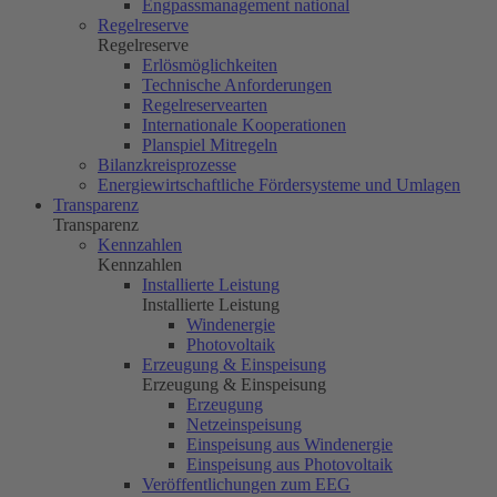
Engpassmanagement national
Regelreserve
Regelreserve
Erlösmöglichkeiten
Technische Anforderungen
Regelreservearten
Internationale Kooperationen
Planspiel Mitregeln
Bilanzkreisprozesse
Energiewirtschaftliche Fördersysteme und Umlagen
Transparenz
Transparenz
Kennzahlen
Kennzahlen
Installierte Leistung
Installierte Leistung
Windenergie
Photovoltaik
Erzeugung & Einspeisung
Erzeugung & Einspeisung
Erzeugung
Netzeinspeisung
Einspeisung aus Windenergie
Einspeisung aus Photovoltaik
Veröffentlichungen zum EEG