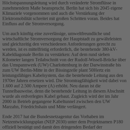
Höchstspannungsleitung wird durch veränderte Stromflüsse in
zunehmendem Maße beansprucht. Berlin hat sich bis 2045 eigene
Klimaziele vorgenommen und auch die Verstärkung der
Elektromobilität schreitet mit großen Schritten voran. Beides hat
Einfluss auf die Stromversorgung.
Um auch künftig eine zuverlässige, umweltfreundliche und
wirtschaftliche Stromversorgung der Hauptstadt zu gewährleisten
und gleichzeitig den verschiedenen Anforderungen gerecht zu
werden, ist es mittelfristig erforderlich, die bestehende 380-kV-
Kabeldiagonale Berlin zu verstärken: Auf dem rund sieben
Kilometer langen Teilabschnitt von der Rudolf-Wissell-Brücke über
das
Umspannwerk
(
UW
) Charlottenburg in der Darwinstraße bis
zum UW Berlin-Mitte in der Bissingzeile plant 50Hertz ein
leistungsfähiges Kabelsystem, das die bestehende Leitung aus den
1970er Jahren ersetzen wird. Die Stromtragfähigkeit wird dabei von
1.600 auf 2.500 Ampere (A) erhöht. Neu daran ist die
Tunnelbauweise, denn die bestehende Leitung in diesem Abschnitt
wurde als erdverlegtes Kabel gebaut. Zugleich wird der im Jahr
2000 in Betrieb gegangene Kabeltunnel zwischen den UW
Marzahn, Friedrichshain und Mitte verlängert.
Ende 2017 hat die
Bundesnetzagentur
das Vorhaben im
Netzentwicklungsplan
(
NEP
2030) unter dem Projektnamen P180
offiziell bestätigt und damit den dringenden Bedarf der