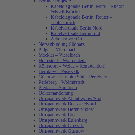
Berliner Projekte
Kabeldiagonale Berlin: Mitte – Rudolf-
Wissell-Brücke
Kabeldiagonale Berlin: Reuter –
Teufelsbruch
Kabelvertikale Berlin Nord
Kabelvertikale Berlin Süd
Arbeiten vor Ort
Netzanbindung Südharz
Pulgar – Vieselbach
Mecklar – Vieselbach
Helmstedt – Wolmirstedt
Röhrsdorf – Weida – Remptendorf
Bertikow – Pasewalk
Güstrow – Parchim Süd – Perleberg
Perleberg – Wolmirstedt
Preilack – Streumen
Uckermarkleitung
Umspannwerk Altentreptow/Süd
Umspannwerk Beetzsee/Nord
Umspannwerk Berlin/Südost
Umspannwerk Eula
Umspannwerk Eulenberg
Umspannwerk Gnewitz
Umspannwerk Güstrow