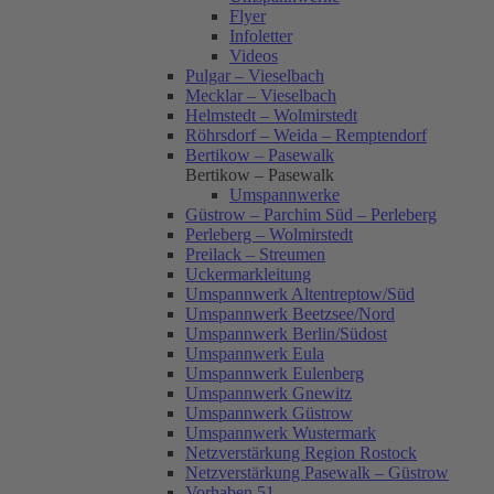
Flyer
Infoletter
Videos
Pulgar – Vieselbach
Mecklar – Vieselbach
Helmstedt – Wolmirstedt
Röhrsdorf – Weida – Remptendorf
Bertikow – Pasewalk
Bertikow – Pasewalk
Umspannwerke
Güstrow – Parchim Süd – Perleberg
Perleberg – Wolmirstedt
Preilack – Streumen
Uckermarkleitung
Umspannwerk Altentreptow/Süd
Umspannwerk Beetzsee/Nord
Umspannwerk Berlin/Südost
Umspannwerk Eula
Umspannwerk Eulenberg
Umspannwerk Gnewitz
Umspannwerk Güstrow
Umspannwerk Wustermark
Netzverstärkung Region Rostock
Netzverstärkung Pasewalk – Güstrow
Vorhaben 51