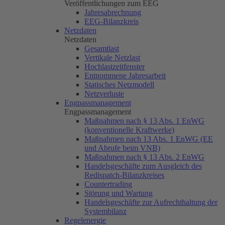
Veröffentlichungen zum EEG
Jahresabrechnung
EEG-Bilanzkreis
Netzdaten
Netzdaten
Gesamtlast
Vertikale Netzlast
Hochlastzeitfenster
Entnommene Jahresarbeit
Statisches Netzmodell
Netzverluste
Engpassmanagement
Engpassmanagement
Maßnahmen nach § 13 Abs. 1 EnWG
(konventionelle Kraftwerke)
Maßnahmen nach 13 Abs. 1 EnWG (EE
und Abrufe beim VNB)
Maßnahmen nach § 13 Abs. 2 EnWG
Handelsgeschäfte zum Ausgleich des
Redispatch-Bilanzkreises
Countertrading
Störung und Wartung
Handelsgeschäfte zur Aufrechthaltung der
Systembilanz
Regelenergie