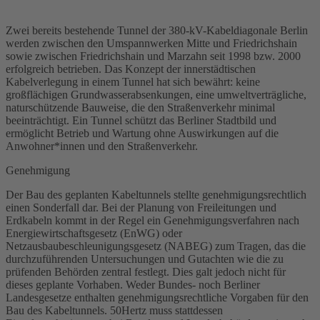
Zwei bereits bestehende Tunnel der 380-
kV
-Kabeldiagonale Berlin
werden zwischen den Umspannwerken Mitte und Friedrichshain
sowie zwischen Friedrichshain und Marzahn seit 1998 bzw. 2000
erfolgreich betrieben. Das Konzept der innerstädtischen
Kabelverlegung in einem Tunnel hat sich bewährt: keine
großflächigen Grundwasserabsenkungen, eine umweltverträgliche,
naturschützende Bauweise, die den Straßenverkehr minimal
beeinträchtigt. Ein Tunnel schützt das Berliner Stadtbild und
ermöglicht Betrieb und Wartung ohne Auswirkungen auf die
Anwohner*innen und den Straßenverkehr.
Genehmigung
Der Bau des geplanten Kabeltunnels stellte genehmigungsrechtlich
einen Sonderfall dar. Bei der Planung von Freileitungen und
Erdkabeln kommt in der Regel ein Genehmigungsverfahren nach
Energiewirtschaftsgesetz
(
EnWG
) oder
Netzausbaubeschleunigungsgesetz (NABEG) zum Tragen, das die
durchzuführenden Untersuchungen und Gutachten wie die zu
prüfenden Behörden zentral festlegt. Dies galt jedoch nicht für
dieses geplante Vorhaben. Weder Bundes- noch Berliner
Landesgesetze enthalten genehmigungsrechtliche Vorgaben für den
Bau des Kabeltunnels. 50Hertz muss stattdessen