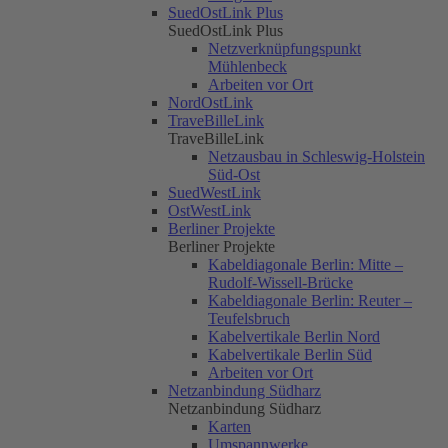
SuedOstLink Plus
SuedOstLink Plus
Netzverknüpfungspunkt
Mühlenbeck
Arbeiten vor Ort
NordOstLink
TraveBilleLink
TraveBilleLink
Netzausbau in Schleswig-Holstein
Süd-Ost
SuedWestLink
OstWestLink
Berliner Projekte
Berliner Projekte
Kabeldiagonale Berlin: Mitte –
Rudolf-Wissell-Brücke
Kabeldiagonale Berlin: Reuter –
Teufelsbruch
Kabelvertikale Berlin Nord
Kabelvertikale Berlin Süd
Arbeiten vor Ort
Netzanbindung Südharz
Netzanbindung Südharz
Karten
Umspannwerke