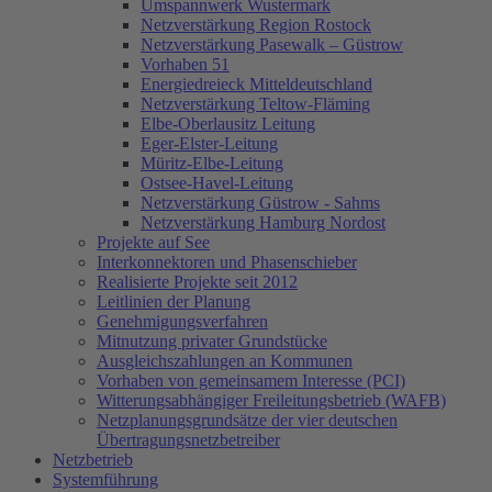
Umspannwerk Wustermark
Netzverstärkung Region Rostock
Netzverstärkung Pasewalk – Güstrow
Vorhaben 51
Energiedreieck Mitteldeutschland
Netzverstärkung Teltow-Fläming
Elbe-Oberlausitz Leitung
Eger-Elster-Leitung
Müritz-Elbe-Leitung
Ostsee-Havel-Leitung
Netzverstärkung Güstrow - Sahms
Netzverstärkung Hamburg Nordost
Projekte auf See
Interkonnektoren und Phasenschieber
Realisierte Projekte seit 2012
Leitlinien der Planung
Genehmigungsverfahren
Mitnutzung privater Grundstücke
Ausgleichszahlungen an Kommunen
Vorhaben von gemeinsamem Interesse (PCI)
Witterungsabhängiger Freileitungsbetrieb (WAFB)
Netzplanungsgrundsätze der vier deutschen
Übertragungsnetzbetreiber
Netzbetrieb
Systemführung