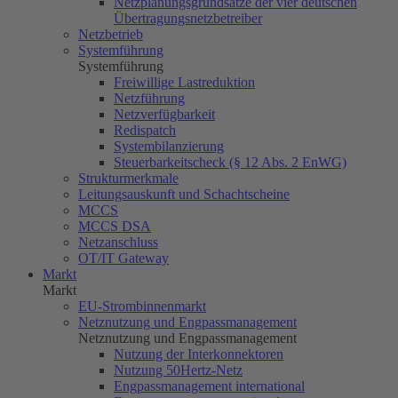
Netzplanungsgrundsätze der vier deutschen
Übertragungsnetzbetreiber
Netzbetrieb
Systemführung
Systemführung
Freiwillige Lastreduktion
Netzführung
Netzverfügbarkeit
Redispatch
Systembilanzierung
Steuerbarkeitscheck (§ 12 Abs. 2 EnWG)
Strukturmerkmale
Leitungsauskunft und Schachtscheine
MCCS
MCCS DSA
Netzanschluss
OT/IT Gateway
Markt
Markt
EU-Strombinnenmarkt
Netznutzung und Engpassmanagement
Netznutzung und Engpassmanagement
Nutzung der Interkonnektoren
Nutzung
50Hertz
-Netz
Engpassmanagement international