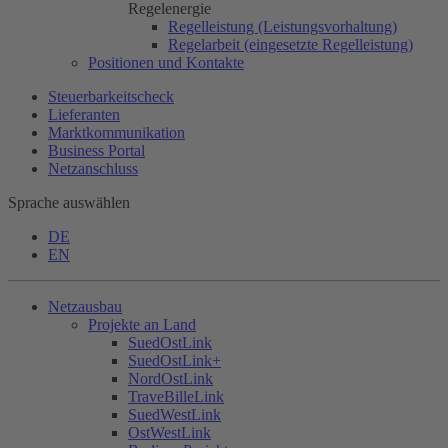
Regelenergie
Regelleistung (Leistungsvorhaltung)
Regelarbeit (eingesetzte Regelleistung)
Positionen und Kontakte
Steuerbarkeitscheck
Lieferanten
Marktkommunikation
Business Portal
Netzanschluss
Sprache auswählen
DE
EN
Netzausbau
Projekte an Land
SuedOstLink
SuedOstLink+
NordOstLink
TraveBilleLink
SuedWestLink
OstWestLink