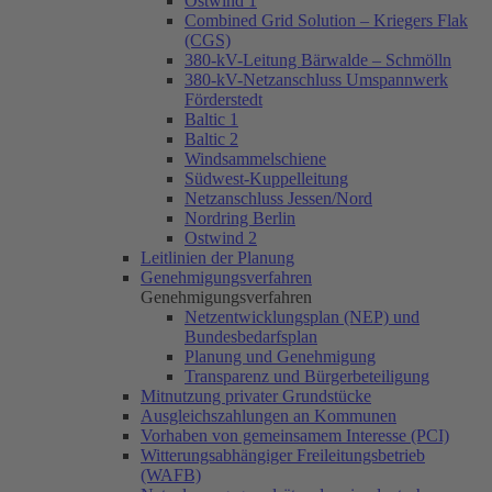
Ostwind 1
Combined Grid Solution – Kriegers Flak
(CGS)
380-kV-Leitung Bärwalde – Schmölln
380-kV-Netzanschluss Umspannwerk
Förderstedt
Baltic 1
Baltic 2
Windsammelschiene
Südwest-Kuppelleitung
Netzanschluss Jessen/Nord
Nordring Berlin
Ostwind 2
Leitlinien der Planung
Genehmigungsverfahren
Genehmigungsverfahren
Netzentwicklungsplan (NEP) und
Bundesbedarfsplan
Planung und Genehmigung
Transparenz und Bürgerbeteiligung
Mitnutzung privater Grundstücke
Ausgleichszahlungen an Kommunen
Vorhaben von gemeinsamem Interesse (PCI)
Witterungsabhängiger Freileitungsbetrieb
(WAFB)