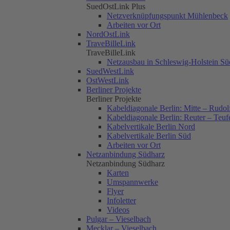
SuedOstLink Plus
Netzverknüpfungspunkt Mühlenbeck
Arbeiten vor Ort
NordOstLink
TraveBilleLink
TraveBilleLink
Netzausbau in Schleswig-Holstein Sü
SuedWestLink
OstWestLink
Berliner Projekte
Berliner Projekte
Kabeldiagonale Berlin: Mitte – Rudol
Kabeldiagonale Berlin: Reuter – Teuf
Kabelvertikale Berlin Nord
Kabelvertikale Berlin Süd
Arbeiten vor Ort
Netzanbindung Südharz
Netzanbindung Südharz
Karten
Umspannwerke
Flyer
Infoletter
Videos
Pulgar – Vieselbach
Mecklar – Vieselbach