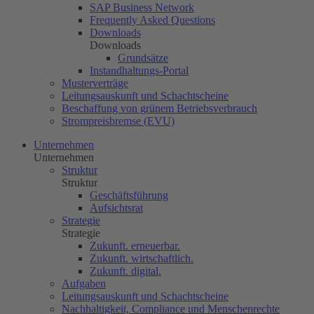
SAP Business Network
Frequently Asked Questions
Downloads
Downloads
Grundsätze
Instandhaltungs-Portal
Musterverträge
Leitungsauskunft und Schachtscheine
Beschaffung von grünem Betriebsverbrauch
Strompreisbremse (EVU)
Unternehmen
Unternehmen
Struktur
Struktur
Geschäftsführung
Aufsichtsrat
Strategie
Strategie
Zukunft. erneuerbar.
Zukunft. wirtschaftlich.
Zukunft. digital.
Aufgaben
Leitungsauskunft und Schachtscheine
Nachhaltigkeit, Compliance und Menschenrechte