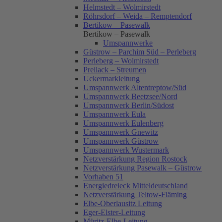
Helmstedt – Wolmirstedt
Röhrsdorf – Weida – Remptendorf
Bertikow – Pasewalk
Bertikow – Pasewalk
Umspannwerke
Güstrow – Parchim Süd – Perleberg
Perleberg – Wolmirstedt
Preilack – Streumen
Uckermarkleitung
Umspannwerk Altentreptow/Süd
Umspannwerk Beetzsee/Nord
Umspannwerk Berlin/Südost
Umspannwerk Eula
Umspannwerk Eulenberg
Umspannwerk Gnewitz
Umspannwerk Güstrow
Umspannwerk Wustermark
Netzverstärkung Region Rostock
Netzverstärkung Pasewalk – Güstrow
Vorhaben 51
Energiedreieck Mitteldeutschland
Netzverstärkung Teltow-Fläming
Elbe-Oberlausitz Leitung
Eger-Elster-Leitung
Müritz-Elbe-Leitung