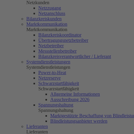
Netzkunden
Netzzugang
Netzanschluss
Bilanzkreiskunden
Marktkommunikation
Marktkommunikation
Bilanzkreiskoordinator
Übertragungsnetzbetreiber
Netzbetreiber
Messstellenbetreiber
Bilanzkreisverantwortlicher / Lieferant
Systemdienstleistungen
Systemdienstleistungen
Power-to-Heat
Netzreserve
Schwarzstartfähigkeit
Schwarzstartfähigkeit
Allgemeine Informationen
Ausschreibung 2026
Spannungshaltung
Spannungshaltung
Marktgestützte Beschaffung von Blindleistu
Blindleistungsanbieter werden
Lieferanten
Lieferanten