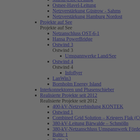
Ostsee-Havel-Leitung
Netzverstärkung Güstrow - Sahms
Netzverstärkung Hamburg Nordost
Projekte auf See
Projekte auf See
Netzanschluss OST-6-1
Hansa PowerBridge
Ostwind 3
Ostwind 3
Umspannwerke Land/See
Ostwind 4
Ostwind 4
Infoflyer
LanWin3
Bornholm Energy Island
Interkonnektoren und Phasenschieber
Realisierte Projekte seit 2012
Realisierte Projekte seit 2012
400-kV-Netzverbindung KONTEK
Ostwind 1
Combined Grid Solution – Kriegers Flak (
380-kV-Leitung Bärwalde – Schmölln
380-kV-Netzanschluss Umspannwerk Förder
Baltic 1