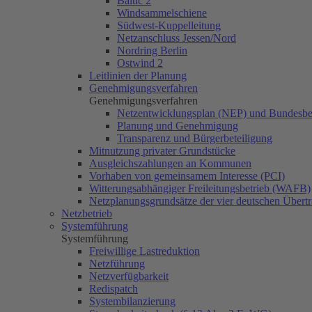
Baltic 2
Windsammelschiene
Südwest-Kuppelleitung
Netzanschluss Jessen/Nord
Nordring Berlin
Ostwind 2
Leitlinien der Planung
Genehmigungsverfahren
Genehmigungsverfahren
Netzentwicklungsplan (NEP) und Bundesbe
Planung und Genehmigung
Transparenz und Bürgerbeteiligung
Mitnutzung privater Grundstücke
Ausgleichszahlungen an Kommunen
Vorhaben von gemeinsamem Interesse (PCI)
Witterungsabhängiger Freileitungsbetrieb (WAFB)
Netzplanungsgrundsätze der vier deutschen Übertr
Netzbetrieb
Systemführung
Systemführung
Freiwillige Lastreduktion
Netzführung
Netzverfügbarkeit
Redispatch
Systembilanzierung