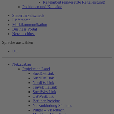
Regelarbeit (eingesetzte Regelleistung)
Positionen und Kontakte
Steuerbarkeitscheck
Lieferanten
Marktkommunikation
Business Portal
Netzanschluss
Sprache auswählen
DE
Netzausbau
Projekte an Land
SuedOstLink
SuedOstLink+
NordOstLink
TraveBilleLink
SuedWestLink
OstWestLink
Berliner Projekte
Netzanbindung Südharz
Pulgar – Vieselbach