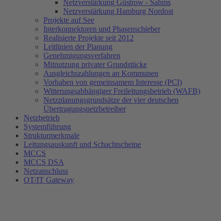
Netzverstärkung Güstrow - Sahms
Netzverstärkung Hamburg Nordost
Projekte auf See
Interkonnektoren und Phasenschieber
Realisierte Projekte seit 2012
Leitlinien der Planung
Genehmigungsverfahren
Mitnutzung privater Grundstücke
Ausgleichszahlungen an Kommunen
Vorhaben von gemeinsamem Interesse (PCI)
Witterungsabhängiger Freileitungsbetrieb (WAFB)
Netzplanungsgrundsätze der vier deutschen
Übertragungsnetzbetreiber
Netzbetrieb
Systemführung
Strukturmerkmale
Leitungsauskunft und Schachtscheine
MCCS
MCCS DSA
Netzanschluss
OT/IT Gateway