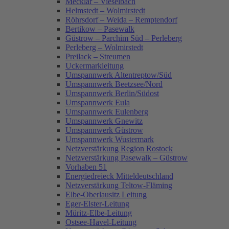
Mecklar – Vieselbach
Helmstedt – Wolmirstedt
Röhrsdorf – Weida – Remptendorf
Bertikow – Pasewalk
Güstrow – Parchim Süd – Perleberg
Perleberg – Wolmirstedt
Preilack – Streumen
Uckermarkleitung
Umspannwerk Altentreptow/Süd
Umspannwerk Beetzsee/Nord
Umspannwerk Berlin/Südost
Umspannwerk Eula
Umspannwerk Eulenberg
Umspannwerk Gnewitz
Umspannwerk Güstrow
Umspannwerk Wustermark
Netzverstärkung Region Rostock
Netzverstärkung Pasewalk – Güstrow
Vorhaben 51
Energiedreieck Mitteldeutschland
Netzverstärkung Teltow-Fläming
Elbe-Oberlausitz Leitung
Eger-Elster-Leitung
Müritz-Elbe-Leitung
Ostsee-Havel-Leitung