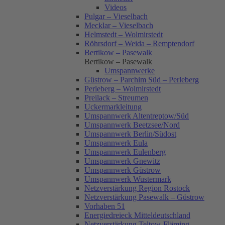
Videos
Pulgar – Vieselbach
Mecklar – Vieselbach
Helmstedt – Wolmirstedt
Röhrsdorf – Weida – Remptendorf
Bertikow – Pasewalk
Bertikow – Pasewalk
Umspannwerke
Güstrow – Parchim Süd – Perleberg
Perleberg – Wolmirstedt
Preilack – Streumen
Uckermarkleitung
Umspannwerk Altentreptow/Süd
Umspannwerk Beetzsee/Nord
Umspannwerk Berlin/Südost
Umspannwerk Eula
Umspannwerk Eulenberg
Umspannwerk Gnewitz
Umspannwerk Güstrow
Umspannwerk Wustermark
Netzverstärkung Region Rostock
Netzverstärkung Pasewalk – Güstrow
Vorhaben 51
Energiedreieck Mitteldeutschland
Netzverstärkung Teltow-Fläming