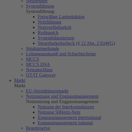
Netzbetrieb
Systemführung
Systemführung
Freiwillige Lastreduktion
Netzführung
Netzverfügbarkeit
Redispatch
Systembilanzierung
Steuerbarkeitscheck (§ 12 Abs. 2 EnWG)
Strukturmerkmale
Leitungsauskunft und Schachtscheine
MCCS
MCCS DSA
Netzanschluss
OT/IT Gateway
Markt
Markt
EU-Strombinnenmarkt
Netznutzung und Engpassmanagement
Netznutzung und Engpassmanagement
Nutzung der Interkonnektoren
Nutzung
50Hertz
-Netz
Engpassmanagement international
Engpassmanagement national
Regelreserve