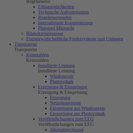
Regelreserve
Erlösmöglichkeiten
Technische Anforderungen
Regelreservearten
Internationale Kooperationen
Planspiel Mitregeln
Bilanzkreisprozesse
Energiewirtschaftliche Fördersysteme und Umlagen
Transparenz
Transparenz
Kennzahlen
Kennzahlen
Installierte Leistung
Installierte Leistung
Windenergie
Photovoltaik
Erzeugung & Einspeisung
Erzeugung & Einspeisung
Erzeugung
Netzeinspeisung
Einspeisung aus Windenergie
Einspeisung aus Photovoltaik
Veröffentlichungen zum EEG
Veröffentlichungen zum EEG
Jahresabrechnung