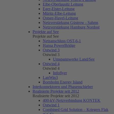
Elbe-Oberlausitz Leitung
Eger-Elster-Leitung
Müritz-Elbe-Leitung
Ostsee-Havel-Leitung
Netzverstärkung Güstrow - Sahms
Netzverstärkung Hamburg Nordost
Projekte auf See
Projekte auf See
Netzanschluss OST-6-1
Hansa PowerBridge
Ostwind 3
Ostwind 3
Umspannwerke Land/See
Ostwind 4
Ostwind 4
Infoflyer
LanWin3
Bornholm Energy Island
Interkonnektoren und Phasenschieber
Realisierte Projekte seit 2012
Realisierte Projekte seit 2012
400-kV-Netzverbindung KONTEK
Ostwind 1
Combined Grid Solution – Kriegers Flak