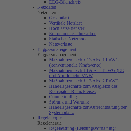
EEG-Bilanzkreis
Netzdaten
Netzdaten
Gesamtlast
Vertikale Netzlast
Hochlastzeitfenster
Entnommene Jahresarbeit
Statisches Netzmodell
Netzverluste
Engpassmanagement
Engpassmanagement
Maßnahmen nach § 13 Abs. 1 EnWG
(konventionelle Kraftwerke)
Maßnahmen nach 13 Abs. 1 EnWG (EE
und Abrufe beim VNB)
Maßnahmen nach § 13 Abs. 2 EnWG
Handelsgeschäfte zum Ausgleich des
Redispatch-Bilanzkreises
Countertrading
Störung und Wartung
Handelsgeschäfte zur Aufrechthaltung der
Systembilanz
Regelenergie
Regelenergie
Regelleistung (Leistungsvorhaltung)