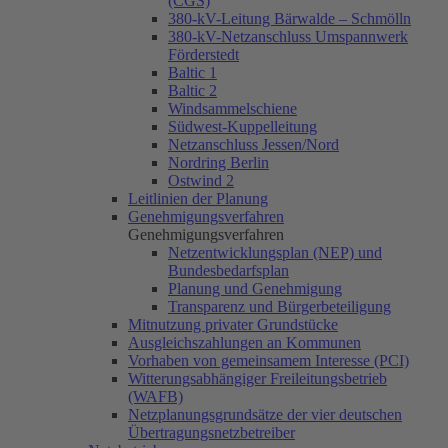
(CGS)
380-kV-Leitung Bärwalde – Schmölln
380-kV-Netzanschluss Umspannwerk
Förderstedt
Baltic 1
Baltic 2
Windsammelschiene
Südwest-Kuppelleitung
Netzanschluss Jessen/Nord
Nordring Berlin
Ostwind 2
Leitlinien der Planung
Genehmigungsverfahren
Genehmigungsverfahren
Netzentwicklungsplan (NEP) und
Bundesbedarfsplan
Planung und Genehmigung
Transparenz und Bürgerbeteiligung
Mitnutzung privater Grundstücke
Ausgleichszahlungen an Kommunen
Vorhaben von gemeinsamem Interesse (PCI)
Witterungsabhängiger Freileitungsbetrieb
(WAFB)
Netzplanungsgrundsätze der vier deutschen
Übertragungsnetzbetreiber