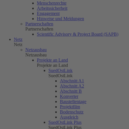
Menschenrechte
Arbeitssicherheit
Engagement
Hinweise und Meldungen
Partnerschaften
Partnerschaften
Scientific Advisory & Project Board (SAPB)
Netz
Netz
Netzausbau
Netzausbau
Projekte an Land
Projekte an Land
SuedOstLink
SuedOstLink
Abschnitt A1
Abschnitt A2
Abschnitt B
Konverter
Baustellentage
Projektfilm
Bodenschutz
Ausgleich
SuedOstLink Plus
SuedOstLink Plus