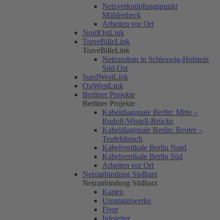
Netzverknüpfungspunkt
Mühlenbeck
Arbeiten vor Ort
NordOstLink
TraveBilleLink
TraveBilleLink
Netzausbau in Schleswig-Holstein
Süd-Ost
SuedWestLink
OstWestLink
Berliner Projekte
Berliner Projekte
Kabeldiagonale Berlin: Mitte –
Rudolf-Wissell-Brücke
Kabeldiagonale Berlin: Reuter –
Teufelsbruch
Kabelvertikale Berlin Nord
Kabelvertikale Berlin Süd
Arbeiten vor Ort
Netzanbindung Südharz
Netzanbindung Südharz
Karten
Umspannwerke
Flyer
Infoletter