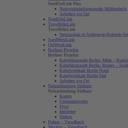
SuedOstLink Plus
Netzverknüpfungspunkt Mühlenbeck
Arbeiten vor Ort
NordOstLink
TraveBilleLink
TraveBilleLink
Netzausbau in Schleswig-Holstein Sü
SuedWestLink
OstWestLink
Berliner Projekte
Berliner Projekte
Kabeldiagonale Berlin: Mitte – Rudol
Kabeldiagonale Berlin: Reuter – Teuf
Kabelvertikale Berlin Nord
Kabelvertikale Berlin Süd
Arbeiten vor Ort
Netzanbindung Südharz
Netzanbindung Südharz
Karten
Umspannwerke
Flyer
Infoletter
Videos
Pulgar – Vieselbach
Mecklar – Vieselbach