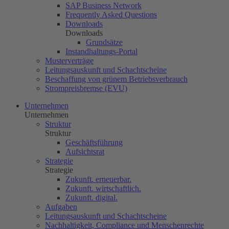
SAP Business Network
Frequently Asked Questions
Downloads
Downloads
Grundsätze
Instandhaltungs-Portal
Musterverträge
Leitungsauskunft und Schachtscheine
Beschaffung von grünem Betriebsverbrauch
Strompreisbremse (EVU)
Unternehmen
Unternehmen
Struktur
Struktur
Geschäftsführung
Aufsichtsrat
Strategie
Strategie
Zukunft. erneuerbar.
Zukunft. wirtschaftlich.
Zukunft. digital.
Aufgaben
Leitungsauskunft und Schachtscheine
Nachhaltigkeit, Compliance und Menschenrechte