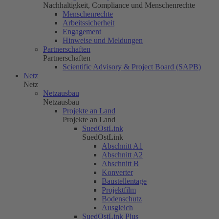
Nachhaltigkeit, Compliance und Menschenrechte
Menschenrechte
Arbeitssicherheit
Engagement
Hinweise und Meldungen
Partnerschaften
Partnerschaften
Scientific Advisory & Project Board (SAPB)
Netz
Netz
Netzausbau
Netzausbau
Projekte an Land
Projekte an Land
SuedOstLink
SuedOstLink
Abschnitt A1
Abschnitt A2
Abschnitt B
Konverter
Baustellentage
Projektfilm
Bodenschutz
Ausgleich
SuedOstLink Plus