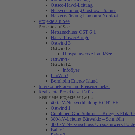
Ostsee-Havel-Leitung
Netzverstärkung Güstrow - Sahms
Netzverstärkung Hamburg Nordost
Projekte auf See
Projekte auf See
Netzanschluss OST-6-1
Hansa PowerBridge
Ostwind 3
Ostwind 3
Umspannwerke Land/See
Ostwind 4
Ostwind 4
Infoflyer
LanWin3
Bornholm Energy Island
Interkonnektoren und Phasenschieber
Realisierte Projekte seit 2012
Realisierte Projekte seit 2012
400-kV-Netzverbindung KONTEK
Ostwind 1
Combined Grid Solution – Kriegers Flak (
380-kV-Leitung Bärwalde – Schmölln
380-kV-Netzanschluss Umspannwerk Förder
Baltic 1