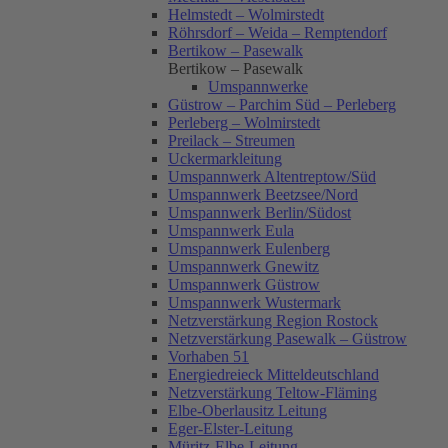
Helmstedt – Wolmirstedt
Röhrsdorf – Weida – Remptendorf
Bertikow – Pasewalk
Bertikow – Pasewalk
Umspannwerke
Güstrow – Parchim Süd – Perleberg
Perleberg – Wolmirstedt
Preilack – Streumen
Uckermarkleitung
Umspannwerk Altentreptow/Süd
Umspannwerk Beetzsee/Nord
Umspannwerk Berlin/Südost
Umspannwerk Eula
Umspannwerk Eulenberg
Umspannwerk Gnewitz
Umspannwerk Güstrow
Umspannwerk Wustermark
Netzverstärkung Region Rostock
Netzverstärkung Pasewalk – Güstrow
Vorhaben 51
Energiedreieck Mitteldeutschland
Netzverstärkung Teltow-Fläming
Elbe-Oberlausitz Leitung
Eger-Elster-Leitung
Müritz-Elbe-Leitung