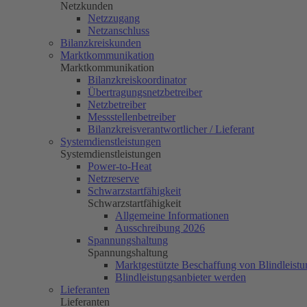
Netzkunden
Netzzugang
Netzanschluss
Bilanzkreiskunden
Marktkommunikation
Marktkommunikation
Bilanzkreiskoordinator
Übertragungsnetzbetreiber
Netzbetreiber
Messstellenbetreiber
Bilanzkreisverantwortlicher / Lieferant
Systemdienstleistungen
Systemdienstleistungen
Power-to-Heat
Netzreserve
Schwarzstartfähigkeit
Schwarzstartfähigkeit
Allgemeine Informationen
Ausschreibung 2026
Spannungshaltung
Spannungshaltung
Marktgestützte Beschaffung von Blindleistu
Blindleistungsanbieter werden
Lieferanten
Lieferanten