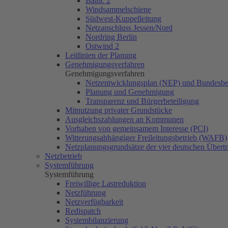
Baltic 2
Windsammelschiene
Südwest-Kuppelleitung
Netzanschluss Jessen/Nord
Nordring Berlin
Ostwind 2
Leitlinien der Planung
Genehmigungsverfahren
Genehmigungsverfahren
Netzentwicklungsplan (NEP) und Bundesbe
Planung und Genehmigung
Transparenz und Bürgerbeteiligung
Mitnutzung privater Grundstücke
Ausgleichszahlungen an Kommunen
Vorhaben von gemeinsamem Interesse (PCI)
Witterungsabhängiger Freileitungsbetrieb (WAFB)
Netzplanungsgrundsätze der vier deutschen Übertr
Netzbetrieb
Systemführung
Systemführung
Freiwillige Lastreduktion
Netzführung
Netzverfügbarkeit
Redispatch
Systembilanzierung