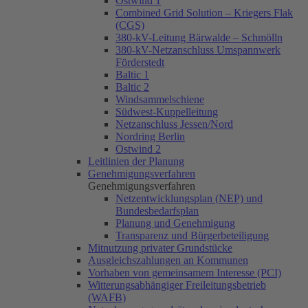
Ostwind 1
Combined Grid Solution – Kriegers Flak
(CGS)
380-kV-Leitung Bärwalde – Schmölln
380-kV-Netzanschluss Umspannwerk
Förderstedt
Baltic 1
Baltic 2
Windsammelschiene
Südwest-Kuppelleitung
Netzanschluss Jessen/Nord
Nordring Berlin
Ostwind 2
Leitlinien der Planung
Genehmigungsverfahren
Genehmigungsverfahren
Netzentwicklungsplan (NEP) und
Bundesbedarfsplan
Planung und Genehmigung
Transparenz und Bürgerbeteiligung
Mitnutzung privater Grundstücke
Ausgleichszahlungen an Kommunen
Vorhaben von gemeinsamem Interesse (PCI)
Witterungsabhängiger Freileitungsbetrieb
(WAFB)