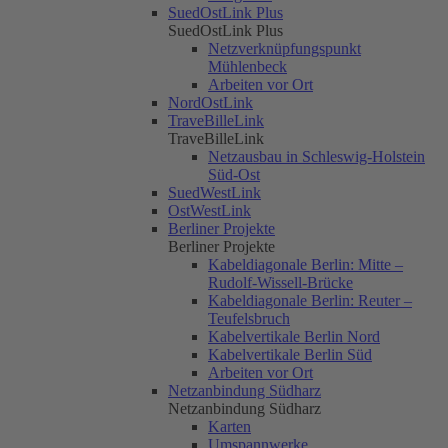
SuedOstLink Plus
SuedOstLink Plus
Netzverknüpfungspunkt
Mühlenbeck
Arbeiten vor Ort
NordOstLink
TraveBilleLink
TraveBilleLink
Netzausbau in Schleswig-Holstein
Süd-Ost
SuedWestLink
OstWestLink
Berliner Projekte
Berliner Projekte
Kabeldiagonale Berlin: Mitte –
Rudolf-Wissell-Brücke
Kabeldiagonale Berlin: Reuter –
Teufelsbruch
Kabelvertikale Berlin Nord
Kabelvertikale Berlin Süd
Arbeiten vor Ort
Netzanbindung Südharz
Netzanbindung Südharz
Karten
Umspannwerke