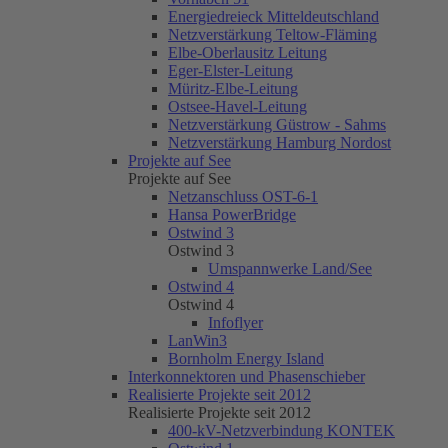
Energiedreieck Mitteldeutschland
Netzverstärkung Teltow-Fläming
Elbe-Oberlausitz Leitung
Eger-Elster-Leitung
Müritz-Elbe-Leitung
Ostsee-Havel-Leitung
Netzverstärkung Güstrow - Sahms
Netzverstärkung Hamburg Nordost
Projekte auf See
Projekte auf See
Netzanschluss OST-6-1
Hansa PowerBridge
Ostwind 3
Ostwind 3
Umspannwerke Land/See
Ostwind 4
Ostwind 4
Infoflyer
LanWin3
Bornholm Energy Island
Interkonnektoren und Phasenschieber
Realisierte Projekte seit 2012
Realisierte Projekte seit 2012
400-kV-Netzverbindung KONTEK