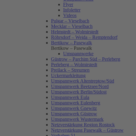
Flyer
Infoletter
Videos
Pulgar – Vieselbach
Mecklar – Vieselbach
Helmstedt – Wolmirstedt
Röhrsdorf – Weida – Remptendorf
Bertikow – Pasewalk
Bertikow – Pasewalk
Umspannwerke
Güstrow – Parchim Süd – Perleberg
Perleberg – Wolmirstedt
Preilack – Streumen
Uckermarkleitung
Umspannwerk Altentreptow/Süd
Umspannwerk Beetzsee/Nord
Umspannwerk Berlin/Südost
Umspannwerk Eula
Umspannwerk Eulenberg
Umspannwerk Gnewitz
Umspannwerk Güstrow
Umspannwerk Wustermark
Netzverstärkung Region Rostock
Netzverstärkung Pasewalk – Güstrow
Vorhaben 51