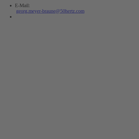
E-Mail:
georg.meyer-braune@50hertz.com