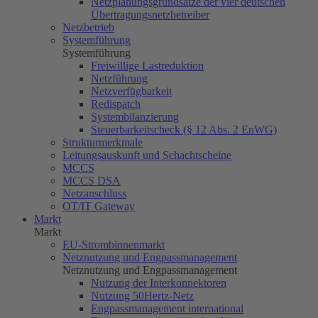
Netzplanungsgrundsätze der vier deutschen
Übertragungsnetzbetreiber
Netzbetrieb
Systemführung
Systemführung
Freiwillige Lastreduktion
Netzführung
Netzverfügbarkeit
Redispatch
Systembilanzierung
Steuerbarkeitscheck (§ 12 Abs. 2 EnWG)
Strukturmerkmale
Leitungsauskunft und Schachtscheine
MCCS
MCCS DSA
Netzanschluss
OT/IT Gateway
Markt
Markt
EU-Strombinnenmarkt
Netznutzung und Engpassmanagement
Netznutzung und Engpassmanagement
Nutzung der Interkonnektoren
Nutzung
50Hertz
-Netz
Engpassmanagement international