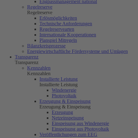
Engpassmanagement national
Regelreserve
Regelreserve
Erlösmöglichkeiten
Technische Anforderungen
Regelreservearten
Internationale Kooperationen
Planspiel Mitregeln
Bilanzkreisprozesse
Energiewirtschaftliche Fördersysteme und Umlagen
Transparenz
Transparenz
Kennzahlen
Kennzahlen
Installierte Leistung
Installierte Leistung
Windenergie
Photovoltaik
Erzeugung & Einspeisung
Erzeugung & Einspeisung
Erzeugung
Netzeinspeisung
Einspeisung aus Windenergie
Einspeisung aus Photovoltaik
Veröffentlichungen zum EEG