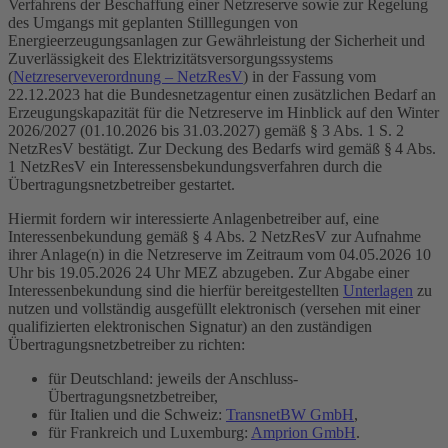
Verfahrens der Beschaffung einer Netzreserve sowie zur Regelung
des Umgangs mit geplanten Stilllegungen von
Energieerzeugungsanlagen zur Gewährleistung der Sicherheit und
Zuverlässigkeit des Elektrizitätsversorgungssystems
(
Netzreserveverordnung – NetzResV
) in der Fassung vom
22.12.2023 hat die
Bundesnetzagentur
einen zusätzlichen Bedarf an
Erzeugungskapazität für die Netzreserve im Hinblick auf den Winter
2026/2027 (01.10.2026 bis 31.03.2027) gemäß § 3 Abs. 1 S. 2
NetzResV bestätigt. Zur Deckung des Bedarfs wird gemäß § 4 Abs.
1 NetzResV ein Interessensbekundungsverfahren durch die
Übertragungsnetzbetreiber
gestartet.
Hiermit fordern wir interessierte Anlagenbetreiber auf, eine
Interessenbekundung gemäß § 4 Abs. 2 NetzResV zur Aufnahme
ihrer Anlage(n) in die Netzreserve im Zeitraum vom 04.05.2026 10
Uhr bis 19.05.2026 24 Uhr MEZ abzugeben. Zur Abgabe einer
Interessenbekundung sind die hierfür bereitgestellten
Unterlagen
zu
nutzen und vollständig ausgefüllt elektronisch (versehen mit einer
qualifizierten elektronischen Signatur) an den zuständigen
Übertragungsnetzbetreiber zu richten:
für Deutschland: jeweils der Anschluss-
Übertragungsnetzbetreiber,
für Italien und die Schweiz:
TransnetBW GmbH
,
für Frankreich und Luxemburg:
Amprion GmbH
.