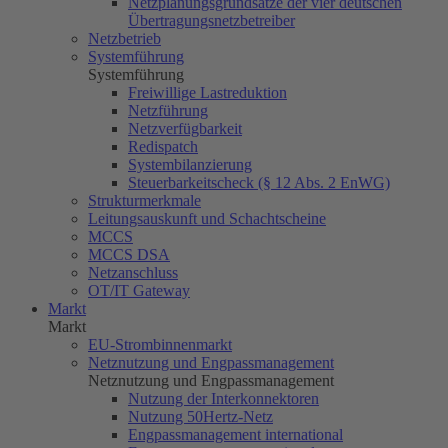
Netzplanungsgrundsätze der vier deutschen
Übertragungsnetzbetreiber
Netzbetrieb
Systemführung
Systemführung
Freiwillige Lastreduktion
Netzführung
Netzverfügbarkeit
Redispatch
Systembilanzierung
Steuerbarkeitscheck (§ 12 Abs. 2 EnWG)
Strukturmerkmale
Leitungsauskunft und Schachtscheine
MCCS
MCCS DSA
Netzanschluss
OT/IT Gateway
Markt
Markt
EU-Strombinnenmarkt
Netznutzung und Engpassmanagement
Netznutzung und Engpassmanagement
Nutzung der Interkonnektoren
Nutzung
50Hertz
-Netz
Engpassmanagement international