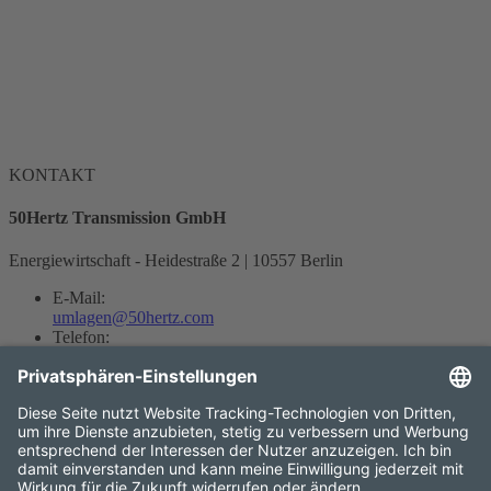
KONTAKT
50Hertz Transmission GmbH
Energiewirtschaft - Heidestraße 2 | 10557 Berlin
E-Mail:
umlagen
@50hertz.com
Telefon:
+49 30 5150 3761
Kontakt
Impressum
Datenschutz
Projekt Newsletter
Elia Group Newsletter