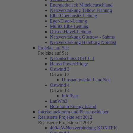
Energiedreieck Mitteldeutschland
Netzverstärkung Teltow-Fläming
Elbe-Oberlausitz Leitung
Eger-Elster-Leitung
Müritz-Elbe-Leitung
Ostsee-Havel-Leitung
Netzverstärkung Güstrow - Sahms
Netzverstärkung Hamburg Nordost
Projekte auf See
Projekte auf See
Netzanschluss OST-6-1
Hansa PowerBridge
Ostwind 3
Ostwind 3
Umspannwerke Land/See
Ostwind 4
Ostwind 4
Infoflyer
LanWin3
Bornholm Energy Island
Interkonnektoren und Phasenschieber
Realisierte Projekte seit 2012
Realisierte Projekte seit 2012
400-kV-Netzverbindung KONTEK