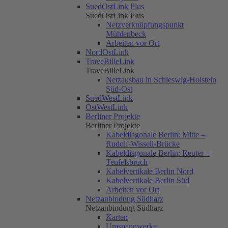
SuedOstLink Plus
SuedOstLink Plus
Netzverknüpfungspunkt
Mühlenbeck
Arbeiten vor Ort
NordOstLink
TraveBilleLink
TraveBilleLink
Netzausbau in Schleswig-Holstein
Süd-Ost
SuedWestLink
OstWestLink
Berliner Projekte
Berliner Projekte
Kabeldiagonale Berlin: Mitte –
Rudolf-Wissell-Brücke
Kabeldiagonale Berlin: Reuter –
Teufelsbruch
Kabelvertikale Berlin Nord
Kabelvertikale Berlin Süd
Arbeiten vor Ort
Netzanbindung Südharz
Netzanbindung Südharz
Karten
Umspannwerke