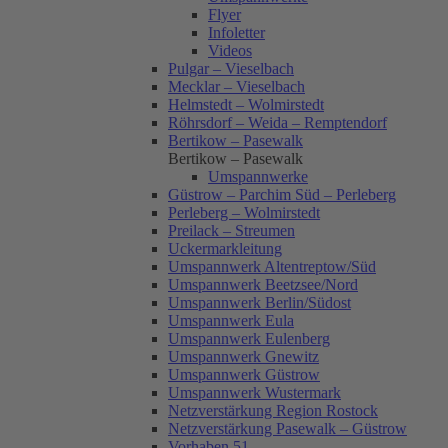
Flyer
Infoletter
Videos
Pulgar – Vieselbach
Mecklar – Vieselbach
Helmstedt – Wolmirstedt
Röhrsdorf – Weida – Remptendorf
Bertikow – Pasewalk
Bertikow – Pasewalk
Umspannwerke
Güstrow – Parchim Süd – Perleberg
Perleberg – Wolmirstedt
Preilack – Streumen
Uckermarkleitung
Umspannwerk Altentreptow/Süd
Umspannwerk Beetzsee/Nord
Umspannwerk Berlin/Südost
Umspannwerk Eula
Umspannwerk Eulenberg
Umspannwerk Gnewitz
Umspannwerk Güstrow
Umspannwerk Wustermark
Netzverstärkung Region Rostock
Netzverstärkung Pasewalk – Güstrow
Vorhaben 51