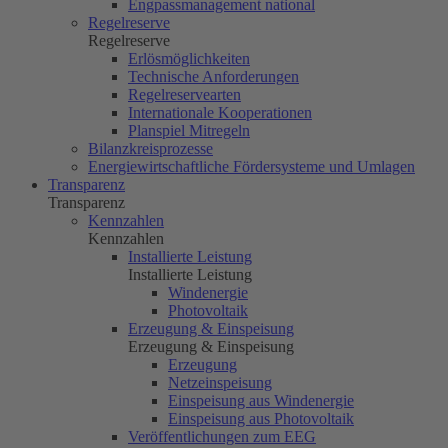
Engpassmanagement national
Regelreserve
Regelreserve
Erlösmöglichkeiten
Technische Anforderungen
Regelreservearten
Internationale Kooperationen
Planspiel Mitregeln
Bilanzkreisprozesse
Energiewirtschaftliche Fördersysteme und Umlagen
Transparenz
Transparenz
Kennzahlen
Kennzahlen
Installierte Leistung
Installierte Leistung
Windenergie
Photovoltaik
Erzeugung & Einspeisung
Erzeugung & Einspeisung
Erzeugung
Netzeinspeisung
Einspeisung aus Windenergie
Einspeisung aus Photovoltaik
Veröffentlichungen zum EEG