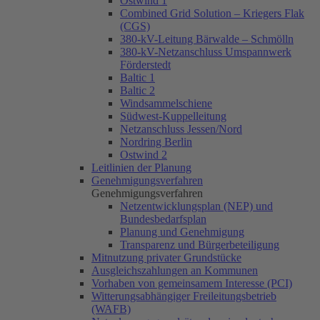
Ostwind 1
Combined Grid Solution – Kriegers Flak
(CGS)
380-kV-Leitung Bärwalde – Schmölln
380-kV-Netzanschluss Umspannwerk
Förderstedt
Baltic 1
Baltic 2
Windsammelschiene
Südwest-Kuppelleitung
Netzanschluss Jessen/Nord
Nordring Berlin
Ostwind 2
Leitlinien der Planung
Genehmigungsverfahren
Genehmigungsverfahren
Netzentwicklungsplan (NEP) und
Bundesbedarfsplan
Planung und Genehmigung
Transparenz und Bürgerbeteiligung
Mitnutzung privater Grundstücke
Ausgleichszahlungen an Kommunen
Vorhaben von gemeinsamem Interesse (PCI)
Witterungsabhängiger Freileitungsbetrieb
(WAFB)