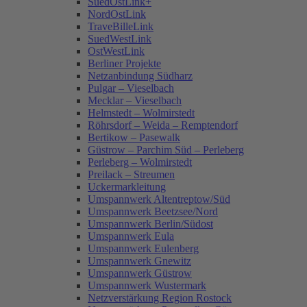
SuedOstLink+
NordOstLink
TraveBilleLink
SuedWestLink
OstWestLink
Berliner Projekte
Netzanbindung Südharz
Pulgar – Vieselbach
Mecklar – Vieselbach
Helmstedt – Wolmirstedt
Röhrsdorf – Weida – Remptendorf
Bertikow – Pasewalk
Güstrow – Parchim Süd – Perleberg
Perleberg – Wolmirstedt
Preilack – Streumen
Uckermarkleitung
Umspannwerk Altentreptow/Süd
Umspannwerk Beetzsee/Nord
Umspannwerk Berlin/Südost
Umspannwerk Eula
Umspannwerk Eulenberg
Umspannwerk Gnewitz
Umspannwerk Güstrow
Umspannwerk Wustermark
Netzverstärkung Region Rostock