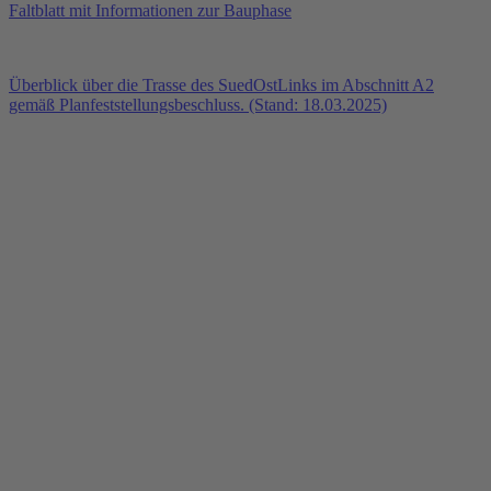
Faltblatt mit Informationen zur Bauphase
Überblick über die Trasse des SuedOstLinks im Abschnitt A2
gemäß Planfeststellungsbeschluss. (Stand: 18.03.2025)