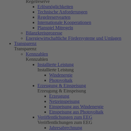
Regelreserve
Erlösmöglichkeiten
Technische Anforderungen
Regelreservearten
Internationale Kooperationen
Planspiel Mitregeln
Bilanzkreisprozesse
Energiewirtschaftliche Fördersysteme und Umlagen
Transparenz
Transparenz
Kennzahlen
Kennzahlen
Installierte Leistung
Installierte Leistung
Windenergie
Photovoltaik
Erzeugung & Einspeisung
Erzeugung & Einspeisung
Erzeugung
Netzeinspeisung
Einspeisung aus Windenergie
Einspeisung aus Photovoltaik
Veröffentlichungen zum EEG
Veröffentlichungen zum EEG
Jahresabrechnung