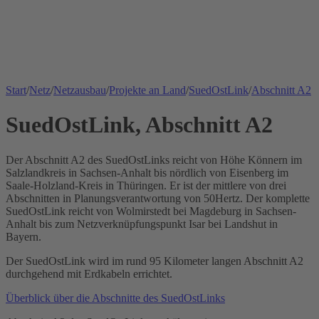
Start
/
Netz
/
Netzausbau
/
Projekte an Land
/
SuedOstLink
/
Abschnitt A2
SuedOstLink, Abschnitt A2
Der Abschnitt A2 des SuedOstLinks reicht von Höhe Könnern im
Salzlandkreis in Sachsen-Anhalt bis nördlich von Eisenberg im
Saale-Holzland-Kreis in Thüringen. Er ist der mittlere von drei
Abschnitten in Planungsverantwortung von 50Hertz. Der komplette
SuedOstLink reicht von Wolmirstedt bei Magdeburg in Sachsen-
Anhalt bis zum Netzverknüpfungspunkt Isar bei Landshut in
Bayern.
Der SuedOstLink wird im rund 95 Kilometer langen Abschnitt A2
durchgehend mit Erdkabeln errichtet.
Überblick über die Abschnitte des SuedOstLinks