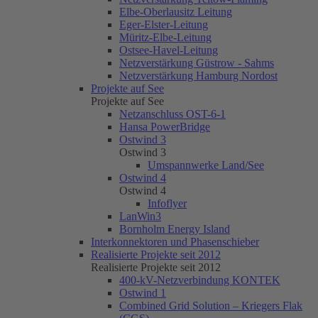
Elbe-Oberlausitz Leitung
Eger-Elster-Leitung
Müritz-Elbe-Leitung
Ostsee-Havel-Leitung
Netzverstärkung Güstrow - Sahms
Netzverstärkung Hamburg Nordost
Projekte auf See
Projekte auf See
Netzanschluss OST-6-1
Hansa PowerBridge
Ostwind 3
Ostwind 3
Umspannwerke Land/See
Ostwind 4
Ostwind 4
Infoflyer
LanWin3
Bornholm Energy Island
Interkonnektoren und Phasenschieber
Realisierte Projekte seit 2012
Realisierte Projekte seit 2012
400-kV-Netzverbindung KONTEK
Ostwind 1
Combined Grid Solution – Kriegers Flak