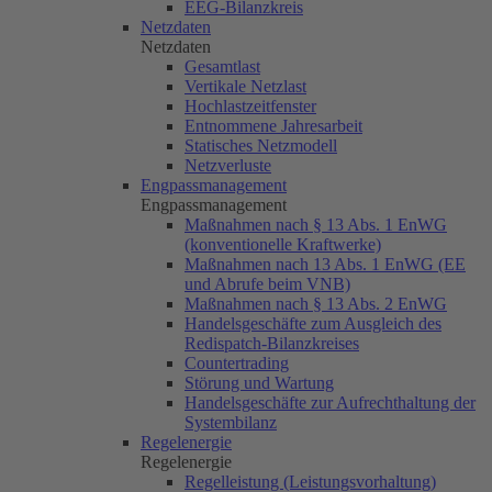
EEG-Bilanzkreis
Netzdaten
Netzdaten
Gesamtlast
Vertikale Netzlast
Hochlastzeitfenster
Entnommene Jahresarbeit
Statisches Netzmodell
Netzverluste
Engpassmanagement
Engpassmanagement
Maßnahmen nach § 13 Abs. 1 EnWG
(konventionelle Kraftwerke)
Maßnahmen nach 13 Abs. 1 EnWG (EE
und Abrufe beim VNB)
Maßnahmen nach § 13 Abs. 2 EnWG
Handelsgeschäfte zum Ausgleich des
Redispatch-Bilanzkreises
Countertrading
Störung und Wartung
Handelsgeschäfte zur Aufrechthaltung der
Systembilanz
Regelenergie
Regelenergie
Regelleistung (Leistungsvorhaltung)