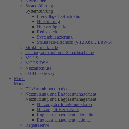
Netzbetrieb
Systemführung
Systemführung
Freiwillige Lastreduktion
Netzführung
Netzverfügbarkeit
Redispatch
Systembilanzierung
Steuerbarkeitscheck (§ 12 Abs. 2 EnWG)
Strukturmerkmale
Leitungsauskunft und Schachtscheine
MCCS
MCCS DSA
Netzanschluss
OT/IT Gateway
Markt
Markt
EU-Strombinnenmarkt
Netznutzung und Engpassmanagement
Netznutzung und Engpassmanagement
Nutzung der Interkonnektoren
Nutzung
50Hertz
-Netz
Engpassmanagement international
Engpassmanagement national
Regelreserve