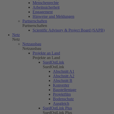
Menschenrechte
Arbeitssicherheit
Engagement
Hinweise und Meldungen
Partnerschaften
Partnerschaften
Scientific Advisory & Project Board (SAPB)
Netz
Netz
Netzausbau
Netzausbau
Projekte an Land
Projekte an Land
SuedOstLink
SuedOstLink
Abschnitt A1
Abschnitt A2
Abschnitt B
Konverter
Baustellentage
Projektfilm
Bodenschutz
Ausgleich
SuedOstLink Plus
SuedOstLink Plus