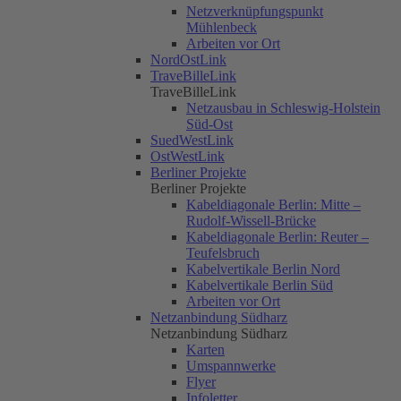
Netzverknüpfungspunkt
Mühlenbeck
Arbeiten vor Ort
NordOstLink
TraveBilleLink
TraveBilleLink
Netzausbau in Schleswig-Holstein
Süd-Ost
SuedWestLink
OstWestLink
Berliner Projekte
Berliner Projekte
Kabeldiagonale Berlin: Mitte –
Rudolf-Wissell-Brücke
Kabeldiagonale Berlin: Reuter –
Teufelsbruch
Kabelvertikale Berlin Nord
Kabelvertikale Berlin Süd
Arbeiten vor Ort
Netzanbindung Südharz
Netzanbindung Südharz
Karten
Umspannwerke
Flyer
Infoletter