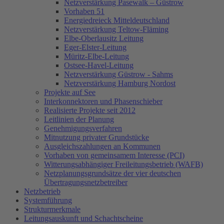
Netzverstärkung Pasewalk – Güstrow
Vorhaben 51
Energiedreieck Mitteldeutschland
Netzverstärkung Teltow-Fläming
Elbe-Oberlausitz Leitung
Eger-Elster-Leitung
Müritz-Elbe-Leitung
Ostsee-Havel-Leitung
Netzverstärkung Güstrow - Sahms
Netzverstärkung Hamburg Nordost
Projekte auf See
Interkonnektoren und Phasenschieber
Realisierte Projekte seit 2012
Leitlinien der Planung
Genehmigungsverfahren
Mitnutzung privater Grundstücke
Ausgleichszahlungen an Kommunen
Vorhaben von gemeinsamem Interesse (PCI)
Witterungsabhängiger Freileitungsbetrieb (WAFB)
Netzplanungsgrundsätze der vier deutschen
Übertragungsnetzbetreiber
Netzbetrieb
Systemführung
Strukturmerkmale
Leitungsauskunft und Schachtscheine