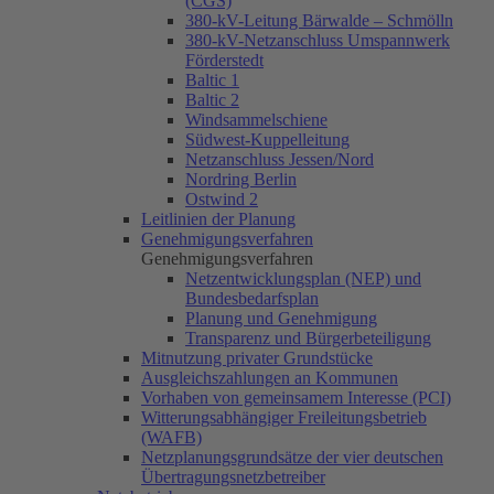
(CGS)
380-kV-Leitung Bärwalde – Schmölln
380-kV-Netzanschluss Umspannwerk
Förderstedt
Baltic 1
Baltic 2
Windsammelschiene
Südwest-Kuppelleitung
Netzanschluss Jessen/Nord
Nordring Berlin
Ostwind 2
Leitlinien der Planung
Genehmigungsverfahren
Genehmigungsverfahren
Netzentwicklungsplan (NEP) und
Bundesbedarfsplan
Planung und Genehmigung
Transparenz und Bürgerbeteiligung
Mitnutzung privater Grundstücke
Ausgleichszahlungen an Kommunen
Vorhaben von gemeinsamem Interesse (PCI)
Witterungsabhängiger Freileitungsbetrieb
(WAFB)
Netzplanungsgrundsätze der vier deutschen
Übertragungsnetzbetreiber