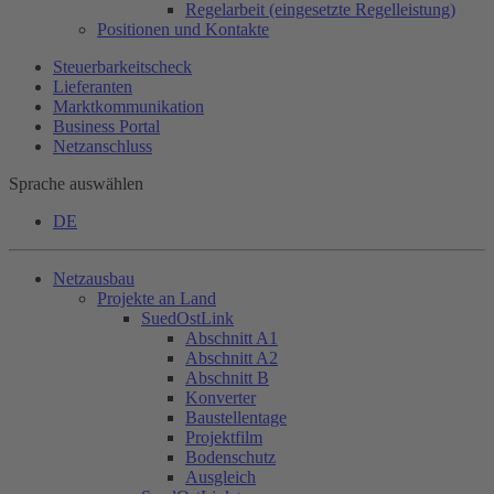
Regelarbeit (eingesetzte Regelleistung)
Positionen und Kontakte
Steuerbarkeitscheck
Lieferanten
Marktkommunikation
Business Portal
Netzanschluss
Sprache auswählen
DE
Netzausbau
Projekte an Land
SuedOstLink
Abschnitt A1
Abschnitt A2
Abschnitt B
Konverter
Baustellentage
Projektfilm
Bodenschutz
Ausgleich