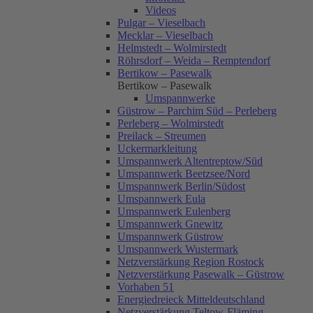
Videos
Pulgar – Vieselbach
Mecklar – Vieselbach
Helmstedt – Wolmirstedt
Röhrsdorf – Weida – Remptendorf
Bertikow – Pasewalk
Bertikow – Pasewalk
Umspannwerke
Güstrow – Parchim Süd – Perleberg
Perleberg – Wolmirstedt
Preilack – Streumen
Uckermarkleitung
Umspannwerk Altentreptow/Süd
Umspannwerk Beetzsee/Nord
Umspannwerk Berlin/Südost
Umspannwerk Eula
Umspannwerk Eulenberg
Umspannwerk Gnewitz
Umspannwerk Güstrow
Umspannwerk Wustermark
Netzverstärkung Region Rostock
Netzverstärkung Pasewalk – Güstrow
Vorhaben 51
Energiedreieck Mitteldeutschland
Netzverstärkung Teltow-Fläming