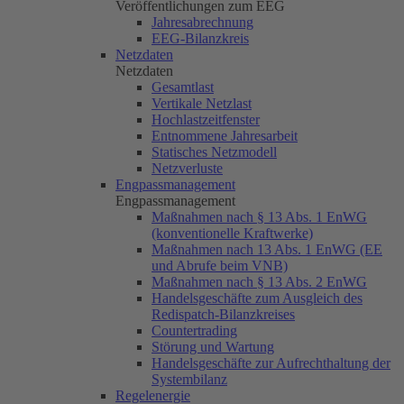
Veröffentlichungen zum EEG
Jahresabrechnung
EEG-Bilanzkreis
Netzdaten
Netzdaten
Gesamtlast
Vertikale Netzlast
Hochlastzeitfenster
Entnommene Jahresarbeit
Statisches Netzmodell
Netzverluste
Engpassmanagement
Engpassmanagement
Maßnahmen nach § 13 Abs. 1 EnWG
(konventionelle Kraftwerke)
Maßnahmen nach 13 Abs. 1 EnWG (EE
und Abrufe beim VNB)
Maßnahmen nach § 13 Abs. 2 EnWG
Handelsgeschäfte zum Ausgleich des
Redispatch-Bilanzkreises
Countertrading
Störung und Wartung
Handelsgeschäfte zur Aufrechthaltung der
Systembilanz
Regelenergie