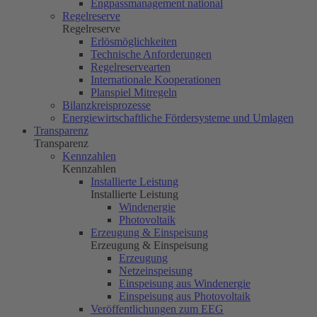
Engpassmanagement national
Regelreserve
Regelreserve
Erlösmöglichkeiten
Technische Anforderungen
Regelreservearten
Internationale Kooperationen
Planspiel Mitregeln
Bilanzkreisprozesse
Energiewirtschaftliche Fördersysteme und Umlagen
Transparenz
Transparenz
Kennzahlen
Kennzahlen
Installierte Leistung
Installierte Leistung
Windenergie
Photovoltaik
Erzeugung & Einspeisung
Erzeugung & Einspeisung
Erzeugung
Netzeinspeisung
Einspeisung aus Windenergie
Einspeisung aus Photovoltaik
Veröffentlichungen zum EEG