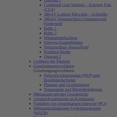
Ostwind 1
Combined Grid Solution – Kriegers Flak
(CGS)
380-kV-Leitung Bärwalde – Schmölln
380-kV-Netzanschluss Umspannwerk
Förderstedt
Baltic 1
Baltic 2
Windsammelschiene
Südwest-Kuppelleitung
Netzanschluss Jessen/Nord
Nordring Berlin
Ostwind 2
Leitlinien der Planung
Genehmigungsverfahren
Genehmigungsverfahren
Netzentwicklungsplan (NEP) und
Bundesbedarfsplan
Planung und Genehmigung
Transparenz und Bürgerbeteiligung
Mitnutzung privater Grundstücke
Ausgleichszahlungen an Kommunen
Vorhaben von gemeinsamem Interesse (PCI)
Witterungsabhängiger Freileitungsbetrieb
(WAFB)