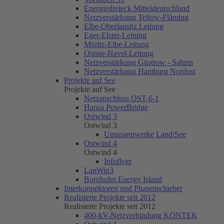
Energiedreieck Mitteldeutschland
Netzverstärkung Teltow-Fläming
Elbe-Oberlausitz Leitung
Eger-Elster-Leitung
Müritz-Elbe-Leitung
Ostsee-Havel-Leitung
Netzverstärkung Güstrow - Sahms
Netzverstärkung Hamburg Nordost
Projekte auf See
Projekte auf See
Netzanschluss OST-6-1
Hansa PowerBridge
Ostwind 3
Ostwind 3
Umspannwerke Land/See
Ostwind 4
Ostwind 4
Infoflyer
LanWin3
Bornholm Energy Island
Interkonnektoren und Phasenschieber
Realisierte Projekte seit 2012
Realisierte Projekte seit 2012
400-kV-Netzverbindung KONTEK