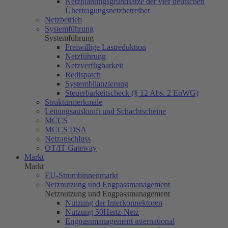
Netzplanungsgrundsätze der vier deutschen
Übertragungsnetzbetreiber
Netzbetrieb
Systemführung
Systemführung
Freiwillige Lastreduktion
Netzführung
Netzverfügbarkeit
Redispatch
Systembilanzierung
Steuerbarkeitscheck (§ 12 Abs. 2 EnWG)
Strukturmerkmale
Leitungsauskunft und Schachtscheine
MCCS
MCCS DSA
Netzanschluss
OT/IT Gateway
Markt
Markt
EU-Strombinnenmarkt
Netznutzung und Engpassmanagement
Netznutzung und Engpassmanagement
Nutzung der Interkonnektoren
Nutzung
50Hertz
-Netz
Engpassmanagement international