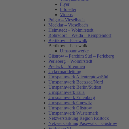
Flyer
Infoletter
Videos
Pulgar – Vieselbach
Mecklar – Vieselbach
Helmstedt – Wolmirstedt
Röhrsdorf – Weida – Remptendorf
Bertikow – Pasewalk
Bertikow – Pasewalk
Umspannwerke
Güstrow – Parchim Süd – Perleberg
Perleberg – Wolmirstedt
Preilack – Streumen
Uckermarkleitung
Umspannwerk Altentreptow/Süd
Umspannwerk Beetzsee/Nord
Umspannwerk Berlin/Südost
Umspannwerk Eula
Umspannwerk Eulenberg
Umspannwerk Gnewitz
Umspannwerk Güstrow
Umspannwerk Wustermark
Netzverstärkung Region Rostock
Netzverstärkung Pasewalk – Güstrow
Vorhaben 51