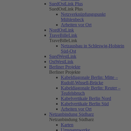
SuedOstLink Plus
SuedOstLink Plus
Netzverknüpfungspunkt
Mühlenbeck
Arbeiten vor Ort
NordOstLink
TraveBilleLink
TraveBilleLink
Netzausbau in Schleswig-Holstein
Süd-Ost
SuedWestLink
OstWestLink
Berliner Projekte
Berliner Projekte
Kabeldiagonale Berlin: Mitte –
Rudolf-Wissell-Brücke
Kabeldiagonale Berlin: Reuter –
Teufelsbruch
Kabelvertikale Berlin Nord
Kabelvertikale Berlin Süd
Arbeiten vor Ort
Netzanbindung Südharz
Netzanbindung Südharz
Karten
Umspannwerke