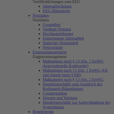
Veröffentlichungen zum EEG
Jahresabrechnung
EEG-Bilanzkreis
Netzdaten
Netzdaten
Gesamtlast
Vertikale Netzlast
Hochlastzeitfenster
Entnommene Jahresarbeit
Statisches Netzmodell
Netzverluste
Engpassmanagement
Engpassmanagement
Maßnahmen nach § 13 Abs. 1 EnWG
(konventionelle Kraftwerke)
Maßnahmen nach 13 Abs. 1 EnWG (EE
und Abrufe beim VNB)
Maßnahmen nach § 13 Abs. 2 EnWG
Handelsgeschäfte zum Ausgleich des
Redispatch-Bilanzkreises
Countertrading
Störung und Wartung
Handelsgeschäfte zur Aufrechthaltung der
Systembilanz
Regelenergie