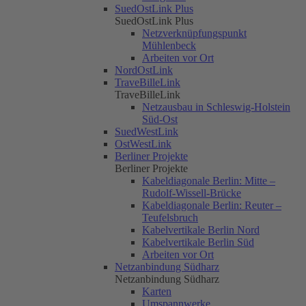
SuedOstLink Plus
SuedOstLink Plus
Netzverknüpfungspunkt
Mühlenbeck
Arbeiten vor Ort
NordOstLink
TraveBilleLink
TraveBilleLink
Netzausbau in Schleswig-Holstein
Süd-Ost
SuedWestLink
OstWestLink
Berliner Projekte
Berliner Projekte
Kabeldiagonale Berlin: Mitte –
Rudolf-Wissell-Brücke
Kabeldiagonale Berlin: Reuter –
Teufelsbruch
Kabelvertikale Berlin Nord
Kabelvertikale Berlin Süd
Arbeiten vor Ort
Netzanbindung Südharz
Netzanbindung Südharz
Karten
Umspannwerke