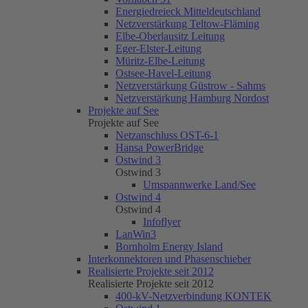
Energiedreieck Mitteldeutschland
Netzverstärkung Teltow-Fläming
Elbe-Oberlausitz Leitung
Eger-Elster-Leitung
Müritz-Elbe-Leitung
Ostsee-Havel-Leitung
Netzverstärkung Güstrow - Sahms
Netzverstärkung Hamburg Nordost
Projekte auf See
Projekte auf See
Netzanschluss OST-6-1
Hansa PowerBridge
Ostwind 3
Ostwind 3
Umspannwerke Land/See
Ostwind 4
Ostwind 4
Infoflyer
LanWin3
Bornholm Energy Island
Interkonnektoren und Phasenschieber
Realisierte Projekte seit 2012
Realisierte Projekte seit 2012
400-kV-Netzverbindung KONTEK