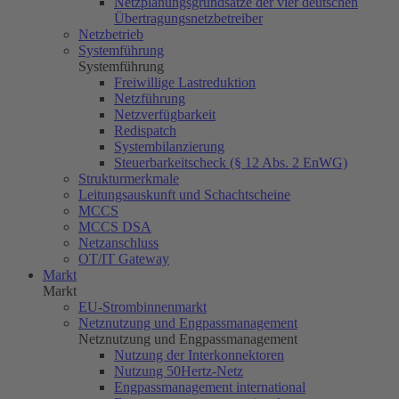
Netzplanungsgrundsätze der vier deutschen
Übertragungsnetzbetreiber
Netzbetrieb
Systemführung
Systemführung
Freiwillige Lastreduktion
Netzführung
Netzverfügbarkeit
Redispatch
Systembilanzierung
Steuerbarkeitscheck (§ 12 Abs. 2 EnWG)
Strukturmerkmale
Leitungsauskunft und Schachtscheine
MCCS
MCCS DSA
Netzanschluss
OT/IT Gateway
Markt
Markt
EU-Strombinnenmarkt
Netznutzung und Engpassmanagement
Netznutzung und Engpassmanagement
Nutzung der Interkonnektoren
Nutzung
50Hertz
-Netz
Engpassmanagement international