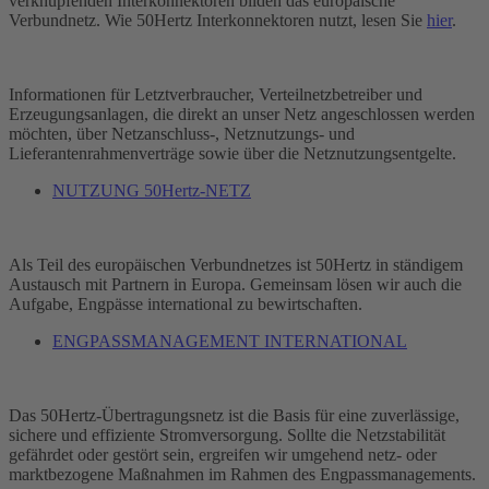
verknüpfenden Interkonnektoren bilden das europäische
Verbundnetz. Wie 50Hertz Interkonnektoren nutzt, lesen Sie
hier
.
Informationen für Letztverbraucher,
Verteilnetzbetreiber
und
Erzeugungsanlagen, die direkt an unser Netz angeschlossen werden
möchten, über Netzanschluss-, Netznutzungs- und
Lieferantenrahmenverträge sowie über die Netznutzungsentgelte.
NUTZUNG 50Hertz-NETZ
Als Teil des europäischen Verbundnetzes ist 50Hertz in ständigem
Austausch mit Partnern in Europa. Gemeinsam lösen wir auch die
Aufgabe, Engpässe international zu bewirtschaften.
ENGPASSMANAGEMENT INTERNATIONAL
Das 50Hertz-Übertragungsnetz ist die Basis für eine zuverlässige,
sichere und effiziente Stromversorgung. Sollte die Netzstabilität
gefährdet oder gestört sein, ergreifen wir umgehend netz- oder
marktbezogene Maßnahmen im Rahmen des Engpassmanagements.