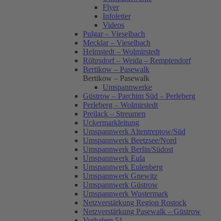
Flyer
Infoletter
Videos
Pulgar – Vieselbach
Mecklar – Vieselbach
Helmstedt – Wolmirstedt
Röhrsdorf – Weida – Remptendorf
Bertikow – Pasewalk
Bertikow – Pasewalk
Umspannwerke
Güstrow – Parchim Süd – Perleberg
Perleberg – Wolmirstedt
Preilack – Streumen
Uckermarkleitung
Umspannwerk Altentreptow/Süd
Umspannwerk Beetzsee/Nord
Umspannwerk Berlin/Südost
Umspannwerk Eula
Umspannwerk Eulenberg
Umspannwerk Gnewitz
Umspannwerk Güstrow
Umspannwerk Wustermark
Netzverstärkung Region Rostock
Netzverstärkung Pasewalk – Güstrow
Vorhaben 51