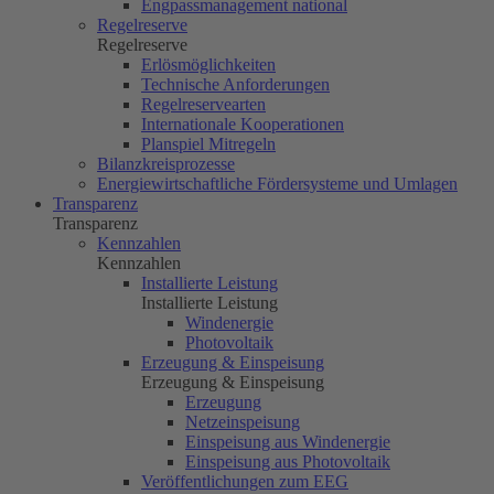
Engpassmanagement national
Regelreserve
Regelreserve
Erlösmöglichkeiten
Technische Anforderungen
Regelreservearten
Internationale Kooperationen
Planspiel Mitregeln
Bilanzkreisprozesse
Energiewirtschaftliche Fördersysteme und Umlagen
Transparenz
Transparenz
Kennzahlen
Kennzahlen
Installierte Leistung
Installierte Leistung
Windenergie
Photovoltaik
Erzeugung & Einspeisung
Erzeugung & Einspeisung
Erzeugung
Netzeinspeisung
Einspeisung aus Windenergie
Einspeisung aus Photovoltaik
Veröffentlichungen zum EEG