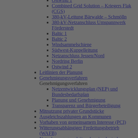
Ostwind 1
Combined Grid Solution – Kriegers Flak
(CGS)
380-kV-Leitung Bärwalde – Schmölln
380-kV-Netzanschluss Umspannwerk
Förderstedt
Baltic 1
Baltic 2
Windsammelschiene
Südwest-Kuppelleitung
Netzanschluss Jessen/Nord
Nordring Berlin
Ostwind 2
Leitlinien der Planung
Genehmigungsverfahren
Genehmigungsverfahren
Netzentwicklungsplan (NEP) und
Bundesbedarfsplan
Planung und Genehmigung
Transparenz und Bürgerbeteiligung
Mitnutzung privater Grundstücke
Ausgleichszahlungen an Kommunen
Vorhaben von gemeinsamem Interesse (PCI)
Witterungsabhängiger Freileitungsbetrieb
(WAFB)